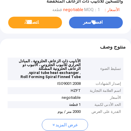
والتسخين للأنابيب ذات الزعانف المنخفضة
الأسعار：negotiable
MOQ：1 قطعة
افضل سعر
ﺎﺘﺼﻟ ﺍﻶﻧ
منتوج وصف
الأنابيب ذات الزعانف الحلزونية ، المبادل
الحراري للأنبوب الحلزوني ، الأنبوب ذو
تسليط الضوء
الزعانف الحلزونية المشكلة
,
,
spiral tube heat exchanger
Roll Forming Spiral Finned Tube
إصدار الشهادات
ISO9001:2008
اسم العلامة التجارية
HZFT
الأسعار
negotiable
الحد الأدنى لكمية
1 قطعة
القدرة على العرض
2000 متر / يوم
عرض المزيد