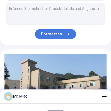
Bergwerk-Kühlvorrichtungen und Kühltürme integrierten kupfernen hohen Außendurchmesser des Flossen-Rohr-34.5mm
Hoher gerippter kupferner Schläuche für Ölkühler in der Maschinerie, verdrängtes Flossen-Rohr
Erschütterungs-Widerstand-Kupfer-Rippenrohr für Industriekessel 0,3 | 0.5mm Flossen-Stärke
Wärmeaustausch-hohes Flossen-Rohr-Kupfer für inländischen Warmwasserbereiter in kondensierenden Kesseln
Flüssige Heizung und abkühlende hohe Flossen-Rohr-bimetallische Aluminiumrippenrohre
Fortsetzen
Energiesparendes bimetallisches verdrängtes Aluminiumflossen-Rohr für Abkühlungs-Kondensatore
Integriertes kupfernes/kupfernes Nickel-Wärmetauscher-Flossen-Rohr mit hoher Wärmeleitfähigkeit
Warmwasserspeicher verkupfern Rippenrohr/Aluminiumrippenrohre für Wärmetauscher
Cupro vernickeln Wärmetauscher-Flossen-Rohr für inländische kondensierende Flossen-Höhe des Kessel-10MM
Wärmetauscher-integrale Rippenrohre für Abkühlungs-Kondensator und Verdampfer
Mr. Miao