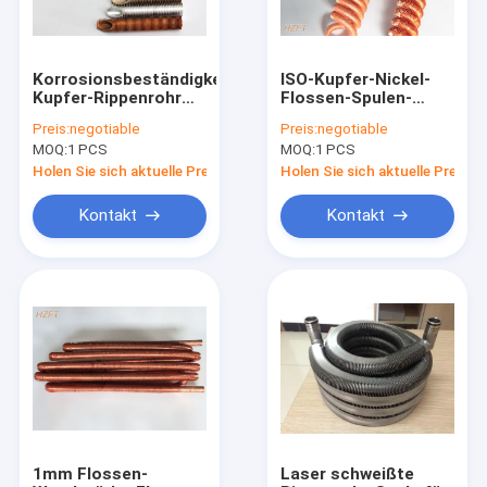
Korrosionsbeständigkeits-
ISO-Kupfer-Nickel-
Kupfer-Rippenrohr
Flossen-Spulen-
passend für
Wärmetauscher im
Preis:
negotiable
Preis:
negotiable
kondensierende
Abkühlungs-
MOQ:
1 PCS
MOQ:
1 PCS
Kessel
Kondensator/im
Abkühlungs-
Holen Sie sich aktuelle Preis
Holen Sie sich aktuelle Preis
Verdampfer
Kontakt
Kontakt
Haus
Produkte
Über uns
1mm Flossen-
Laser schweißte