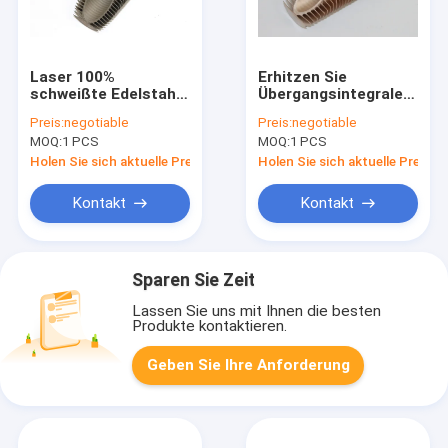
Laser 100%
Erhitzen Sie
schweißte Edelstahl-
Übergangsintegrale
Rippenrohr für
Rippenrohre rollen
Preis:
negotiable
Preis:
negotiable
ätzende Bedingungen
die Formung für
MOQ:
1 PCS
MOQ:
1 PCS
Ölkühler, 14MM
innerer Durchmesser
Holen Sie sich aktuelle Preis
Holen Sie sich aktuelle Preis
Kontakt
Kontakt
Sparen Sie Zeit
Lassen Sie uns mit Ihnen die besten
Produkte kontaktieren.
Geben Sie Ihre Anforderung