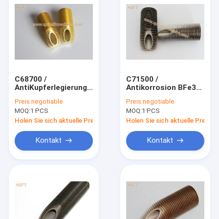
C68700 /
C71500 /
AntiKupferlegierungs-
Antikorrosion BFe30-
gewundenes
1-1 Cupro-Nickel-
Preis:
negotiable
Preis:
negotiable
Rippenrohr der
Spiralen-Rippenrohr
MOQ:
1 PCS
MOQ:
1 PCS
korrosions-C44300
für Meerwasser-
für Boots-
Wärmetauscher
Holen Sie sich aktuelle Preis
Holen Sie sich aktuelle Preis
Wärmetauscher
Kontakt
Kontakt