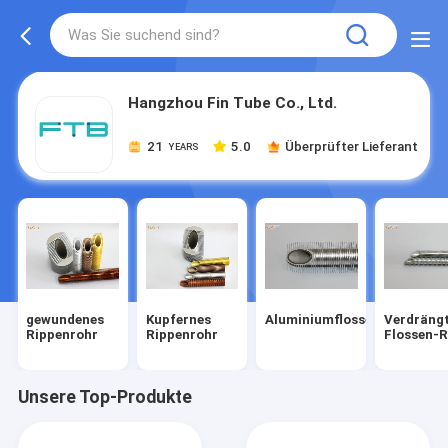
Hangzhou Fin Tube Co., Ltd.
21
5.0
Überprüfter Lieferant
YEARS
gewundenes
Kupfernes
Aluminiumflossenrohr
Verdräng
Rippenrohr
Rippenrohr
Flossen-
Unsere Top-Produkte