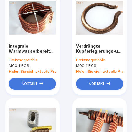
Integrale
Verdrängte
Warmwasserbereitungs-
Kupferlegierungs-und
Heizspule für
kupfernes Rohr-
Preis:
negotiable
Preis:
negotiable
inländische
Spule für Wasser
MOQ:
1 PCS
MOQ:
1 PCS
Warmwasserboiler-
Heater Boilers
Widerstandkorrosion
Holen Sie sich aktuelle Preis
Holen Sie sich aktuelle Preis
Kontakt
Kontakt