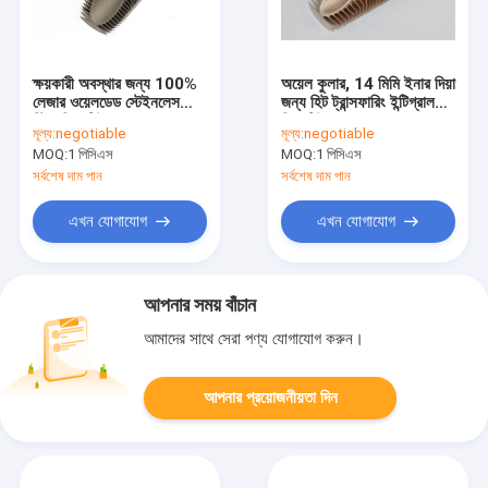
ক্ষয়কারী অবস্থার জন্য 100%
অয়েল কুলার, 14 মিমি ইনার দিয়া
লেজার ওয়েলডেড স্টেইনলেস
জন্য হিট ট্রান্সফারিং ইন্টিগ্রাল
স্টিল ফিন্ড টিউব
ফিন্ড টিউবস রোল
মূল্য:
negotiable
মূল্য:
negotiable
MOQ:
1 পিসিএস
MOQ:
1 পিসিএস
সর্বশেষ দাম পান
সর্বশেষ দাম পান
এখন যোগাযোগ
এখন যোগাযোগ
আপনার সময় বাঁচান
আমাদের সাথে সেরা পণ্য যোগাযোগ করুন।
আপনার প্রয়োজনীয়তা দিন