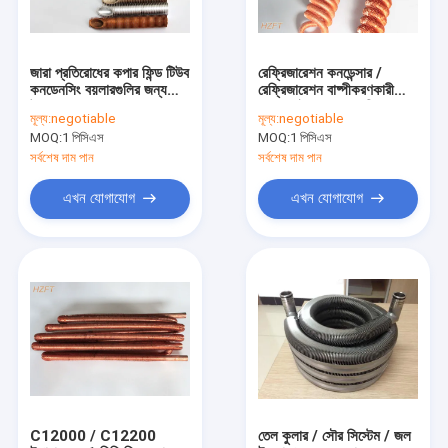
জারা প্রতিরোধের কপার ফিন্ড টিউব
রেফ্রিজারেশন কনডেন্সার /
কনডেনসিং বয়লারগুলির জন্য
রেফ্রিজারেশন বাষ্পীকরণকারী
উপযুক্ত
মধ্যে আইএসও কপার নিকেল
মূল্য:
negotiable
মূল্য:
negotiable
ফিন কয়েল তাপ এক্সচেঞ্জার
MOQ:
1 পিসিএস
MOQ:
1 পিসিএস
সর্বশেষ দাম পান
সর্বশেষ দাম পান
এখন যোগাযোগ
এখন যোগাযোগ
বাড়ি
পণ্য
আমাদের সম্পর্কে
C12000 / C12200
তেল কুলার / সৌর সিস্টেম / জল