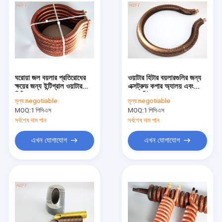
ঘরোয়া জল বয়লার প্রতিরোধের
ওয়াটার হিটার বয়লারগুলির জন্য
ক্ষয়ের জন্য ইন্টিগ্রাল ওয়াটার
এক্সট্রুড কপার অ্যালয় এবং
হিটিং কোয়েল
কপার টিউব কয়েল
মূল্য:
negotiable
মূল্য:
negotiable
MOQ:
1 পিসিএস
MOQ:
1 পিসিএস
সর্বশেষ দাম পান
সর্বশেষ দাম পান
এখন যোগাযোগ
এখন যোগাযোগ