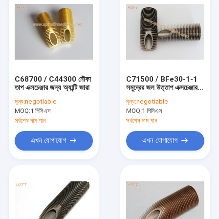
C68700 / C44300 নৌকা
C71500 / BFe30-1-1
তাপ এক্সচেঞ্জার জন্য অ্যান্টি জারা
সমুদ্রের জল উত্তাপ এক্সচেঞ্জার
জন্য অ্যান্টি জারা কাপ্পোর নিকেল
মূল্য:
negotiable
মূল্য:
negotiable
সর্পিল ফিন্ড টিউব
MOQ:
1 পিসিএস
MOQ:
1 পিসিএস
সর্বশেষ দাম পান
সর্বশেষ দাম পান
এখন যোগাযোগ
এখন যোগাযোগ