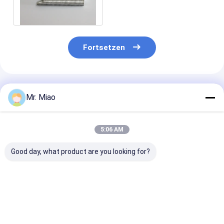
Druckluft-Trockner
Fortsetzen
Empfohlene Produkte
Mr. Miao
5:06 AM
Good day, what product are you looking for?
Verdrängte
3.2mm verdrängtes
Hoher
AluminiumRippenrohre
Aluminiumflossen-
Wärmeaustau
mit flexiblem für das
Rohr mit mittlerer
Rate Integrate
Verbiegen und das
Höhe für das
gerippter
Umwickeln/die
Verbiegen und das
Aluminiumsch
Bestpreis
Bestpreis
Bestprei