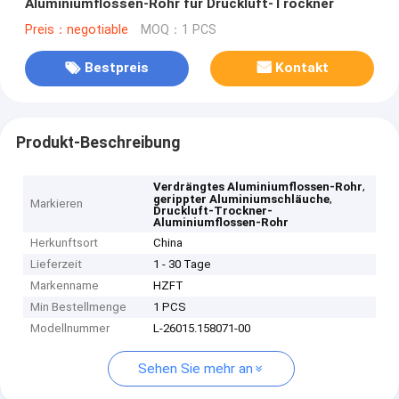
Aluminiumflossen-Rohr für Druckluft-Trockner
Preis：negotiable
MOQ：1 PCS
Bestpreis
Kontakt
Produkt-Beschreibung
,
Verdrängtes Aluminiumflossen-Rohr
,
gerippter Aluminiumschläuche
Markieren
Druckluft-Trockner-
Aluminiumflossen-Rohr
Herkunftsort
China
Lieferzeit
1 - 30 Tage
Markenname
HZFT
Min Bestellmenge
1 PCS
Modellnummer
L-26015.158071-00
Sehen Sie mehr an