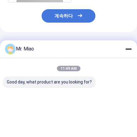
계속하다
추천된 제품
Mr. Miao
11:49 AM
Good day, what product are you looking for?
알루미늄은 / 로우 핀 관
굽힘과 코일링을 위한
냉동 응축기를 위
을 만곡시키고 똘똘 감
매체 높이와 3.2 밀리미
열 환율 통합된 
는 것을 위해 탄력적인
터 압출 알루미늄 핀 관
루미늄관
것을 가진 핀형 관을 밀
어냈습니다
최고의 가격
최고의 가격
최고의 