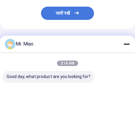
जारी रखें
अनुशंसित उत्पाद
Mr. Miao
2:14 AM
Good day, what product are you looking for?
एल्यूमीनियम Extruded
3.2 मिमी एक्सटेंडेड
प्रशीतन संघनित्र के
Finned ट्यूबों लचीले के
एल्यूमीनियम फिन ट्यूब के साथ
उच्च ताप विनिमय दर
साथ झुकने और Coiling /
मध्यम ऊंचाई के लिए झुकने
फिन एल्यूमीनियम ट्यूब
कम फिन ट्यूबों के लिए
और कोइलिंग
सबसे अच्छी कीमत
सबसे अच्छी कीमत
सबसे अच्छी 