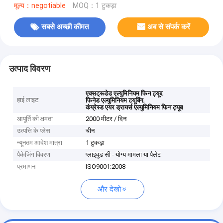
मूल्य：negotiable
MOQ：1 टुकड़ा
सबसे अच्छी कीमत
अब से संपर्क करें
उत्पाद विवरण
,
एक्सट्रूडेड एल्युमिनियम फिन ट्यूब
हाई लाइट
,
फिनेड एल्युमिनियम टयूबिंग
कंप्रेस्ड एयर ड्रायर्स एल्युमिनियम फिन ट्यूब
आपूर्ति की क्षमता
2000 मीटर / दिन
उत्पत्ति के प्लेस
चीन
न्यूनतम आदेश मात्रा
1 टुकड़ा
पैकेजिंग विवरण
प्लाइवुड सी - योग्य मामला या पैलेट
प्रमाणन
ISO9001:2008
और देखो