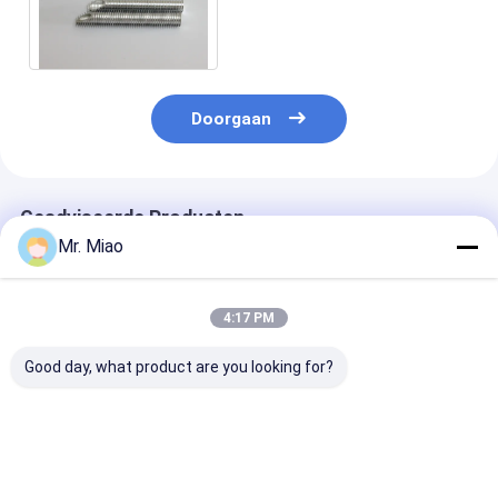
Samengeperste
Luchtdrogers overbrengt
Doorgaan
Geadviseerde Producten
Mr. Miao
4:17 PM
Good day, what product are you looking for?
Het aluminium dreef
de 3.2mm
Hoog finned he
Finned Buizen met
Uitgedreven Buis van
aluminiumbuiz
Flexibel voor het
de Aluminiumvin met
van Rate Integ
Buigen en het
Middelgrote Hoogte
van de