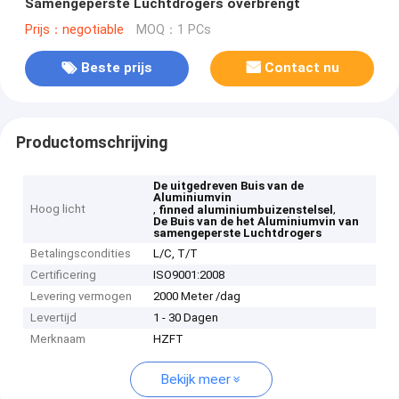
Samengeperste Luchtdrogers overbrengt
Prijs：negotiable
MOQ：1 PCs
Beste prijs
Contact nu
Productomschrijving
De uitgedreven Buis van de
Aluminiumvin
Hoog licht
,
,
finned aluminiumbuizenstelsel
De Buis van de het Aluminiumvin van
samengeperste Luchtdrogers
Betalingscondities
L/C, T/T
Certificering
ISO9001:2008
Levering vermogen
2000 Meter /dag
Levertijd
1 - 30 Dagen
Merknaam
HZFT
Bekijk meer