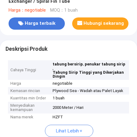
Exchanger / Spiral Fin Tube
Harga：negotiable
MOQ：1 buah
Harga terbaik
Hubungi sekarang
Deskripsi Produk
,
tabung bersirip
penukar tabung sirip
,
Cahaya Tinggi
Tabung Sirip Tinggi yang Dikerjakan
Dingin
Harga
negotiable
Kemasan rincian
Plywood Sea - Wadah atau Palet Layak
Kuantitas min Order
1 buah
Menyediakan
2000 Meter / Hari
kemampuan
Nama merek
HZFT
Lihat Lebih