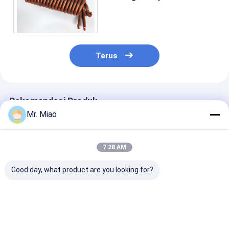
Integral sebagai Penukar
Panas di Otomotif dan
Mesin
Terus
Rekomendasi Produk
Mr. Miao
7:28 AM
Good day, what product are you looking for?
4.5mm Kumparan
Teknik Otomotif
Coil Kondenso
Kondensor Tinggi
Kondensor Penukar
Khusus Pendin
Sirip dalam getaran
Panas Coil Bersirip
Cair / Penukar
Resistensi Pompa Air
Aluminium /
Coil Bersirip