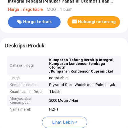
Integral sebagai Penukar Panas di Otomotif dan
Mesin
Harga：negotiable
MOQ：1 buah
Harga terbaik
Hubungi sekarang
Deskripsi Produk
,
Kumparan Tabung Bersirip Integral
Kumparan kondensor tembaga
Cahaya Tinggi
otomotif
,
Kumparan Kondensor Cupronickel
Harga
negotiable
Kemasan rincian
Plywood Sea - Wadah atau Palet Layak
Kuantitas min Order
1 buah
Menyediakan
2000 Meter / Hari
kemampuan
Nama merek
HZFT
Lihat Lebih