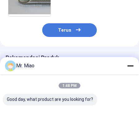
Fin Tube
Terus
Rekomendasi Produk
Mr. Miao
1:48 PM
Good day, what product are you looking for?
Aluminium Extruded
3.2mm Extruded
Tingkat Pertu
Finned Tubes dengan
Aluminium Fin Tube
Panas Tinggi
Fleksibel untuk
dengan Tinggi
Tabung alumi
Bending dan Coiling /
Sedang untuk
bersirip terint
Low Fin Tubes
Bending dan Coiling
untuk Kondens
Harga terbaik
Harga terbaik
Harga terb