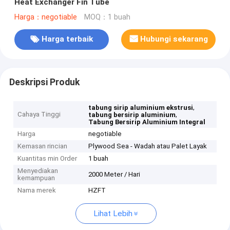
Heat Exchanger Fin Tube
Harga：negotiable
MOQ：1 buah
Harga terbaik
Hubungi sekarang
Deskripsi Produk
,
tabung sirip aluminium ekstrusi
Cahaya Tinggi
,
tabung bersirip aluminium
Tabung Bersirip Aluminium Integral
Harga
negotiable
Kemasan rincian
Plywood Sea - Wadah atau Palet Layak
Kuantitas min Order
1 buah
Menyediakan
2000 Meter / Hari
kemampuan
Nama merek
HZFT
Lihat Lebih