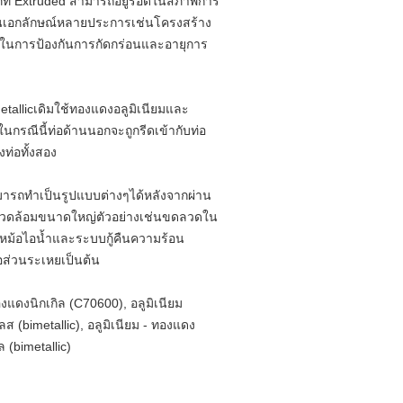
เภท Extruded สามารถอยู่รอดในสภาพการ
เป็นเอกลักษณ์หลายประการเช่นโครงสร้าง
ในการป้องกันการกัดกร่อนและอายุการ
etallicเดิมใช้ทองแดงอลูมิเนียมและ
ในกรณีนี้ท่อด้านนอกจะถูกรีดเข้ากับท่อ
ท่อทั้งสอง
มารถทำเป็นรูปแบบต่างๆได้หลังจากผ่าน
วดล้อมขนาดใหญ่ตัวอย่างเช่นขดลวดใน
นหม้อไอน้ำและระบบกู้คืนความร้อน
อส่วนระเหยเป็นต้น
ดงนิกเกิล (C70600), อลูมิเนียม
ลส (bimetallic), อลูมิเนียม - ทองแดง
ล (bimetallic)