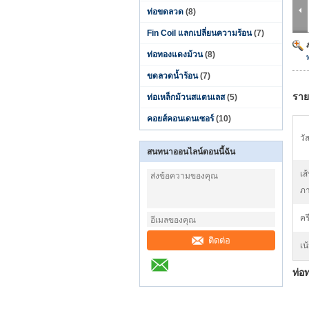
ท่อขดลวด
(8)
Fin Coil แลกเปลี่ยนความร้อน
(7)
ท่อทองแดงม้วน
(8)
ขดลวดน้ำร้อน
(7)
ราย
ท่อเหล็กม้วนสแตนเลส
(5)
คอยส์คอนเดนเซอร์
(10)
วัส
สนทนาออนไลน์ตอนนี้ฉัน
เส
ภา
คร
ติดต่อ
เน
ท่อ