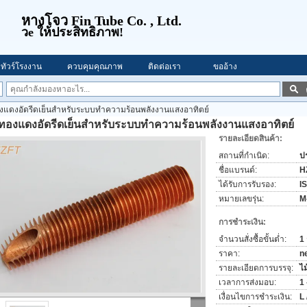
หางโจว Fin Tube Co. , Ltd.
ว
e ให้ประสิทธิภาพ!
ทัวร์โรงงาน
ควบคุมคุณภาพ
ติดต่อเรา
ขออ้าง
งแดงอัดรีดเย็นสำหรับระบบทำความร้อนพลังงานแสงอาทิตย์
อทองแดงอัดรีดเย็นสำหรับระบบทำความร้อนพลังงานแสงอาทิตย์
รายละเอียดสินค้า:
สถานที่กำเนิด:
ป
ชื่อแบรนด์:
H
ได้รับการรับรอง:
I
หมายเลขรุ่น:
M
การชำระเงิน:
จำนวนสั่งซื้อขั้นต่ำ:
1 
ราคา:
n
รายละเอียดการบรรจุ:
ไม
เวลาการส่งมอบ:
1 
เงื่อนไขการชำระเงิน:
L 