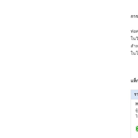
การ
ท่อ
ในว
สำห
ในโ
แท็
รา
H
ผ
โ