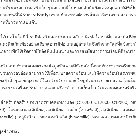
ท่อและเพิ่มประสิทธิภาพในการแลกเปลี่ยนความร้อนจากโครงสร้างนี้ประ
านที่รุนแรงกว่าท่อครีบอื่น ๆนอกจากนี้ในทางกลับกันยังแสดงคุณสมบัติที่
กายภาพที่ได้รับการปรับปรุงความต้านทานต่อการสั่นสะเทือนความสามารถ
งานที่ยาวนานเป็นต้น
ใต้เทคโนโลยีนี้เรามีท่อครีบสองประเภทหลัก ๆ คือท่อโลหะเดี่ยวและท่อ Bim
แดงนิกเกิลเพียงอย่างเดียวต่อมามีท่อแกนอยู่ด้านในซึ่งทำจากวัสดุที่แข็งกว่า
กลางเพื่อให้เกิดการยึดติดที่แน่นหนาและการสัมผัสทางความร้อนที่ดีระหว่าง
่อครีบแบบกำหนดเองตารางข้อมูลจำเพาะมีดังต่อไปนี้หากต้องการท่อครีบสา
บวนการอบอ่อนสามารถใช้เพื่อระบายความร้อนและให้ความร้อนในสภาพแ
ื่องทำน้ำอุ่นออยคูลเลอร์ในเครื่องจักรขนาดใหญ่ส่วนการถ่ายเทความร้อนใ
สาหกรรมเครื่องปรับอากาศและเครื่องทำความเย็นเป็นส่วนคอนเดนเซอร์หรื
ดุสำหรับท่อครีบของเราครอบคลุมทองแดง (C10200, C12000, C12200), ทองแ
60), โลหะผสมอลูมิเนียม, อลูมิเนียม - เหล็ก (ไบเมทัลลิ), อลูมิเนียม - สแตนเ
etallic) ), อลูมิเนียม - ทองแดงนิกเกิล (bimetallic), ทองแดง - ทองแดงนิกเกิ
มูลจำเพาะ: