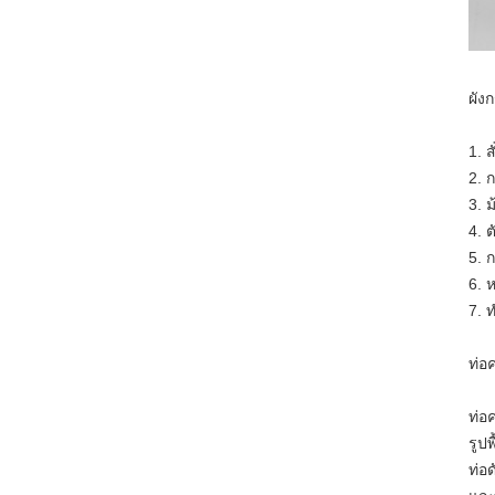
ผัง
1. 
2. 
3. 
4. 
5. 
6. 
7. 
ท่อค
ท่อ
รูป
ท่อ