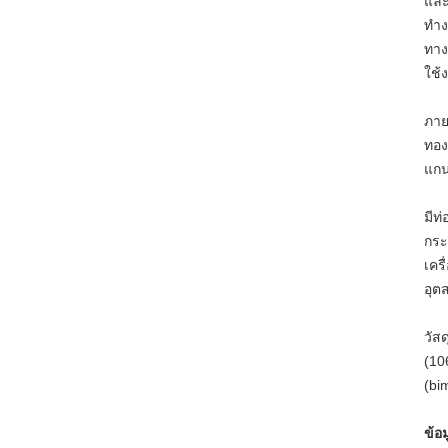
และ
ทำง
ทาง
ใช้
ภาย
ทอง
แกน
มีท
กระ
เคร
อุต
วัส
(10
(bim
ข้อ