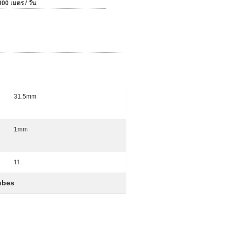
00 เมตร / วัน
31.5mm
1mm
11
ubes