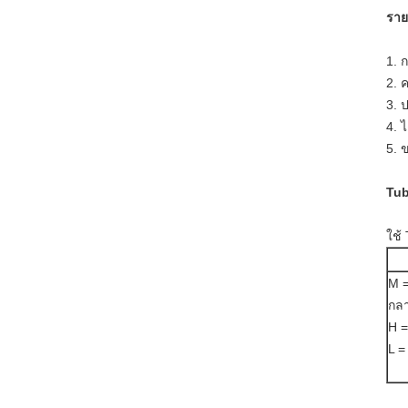
ราย
1. 
2. 
3. 
4. 
5. 
Tu
ใช้
M 
กล
H =
L =