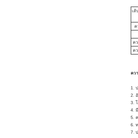
เส
ค
คว
คว
ควา
1. 
2. 
3. 
4. 
5. 
6. 
7. 