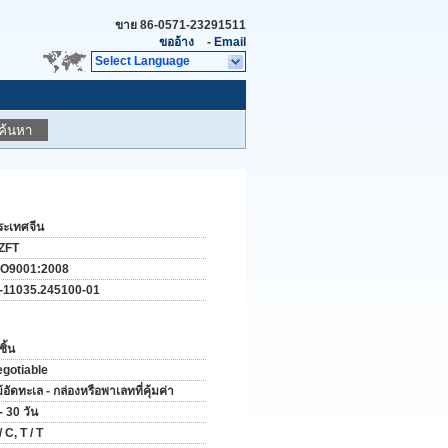
ขาย
86-0571-23291511
ขออ้าง
-
Email
Select Language
ค้นหา
ระเทศจีน
ZFT
SO9001:2008
-11035.245100-01
ชิ้น
egotiable
้อัดทะเล - กล่องหรือพาเลทที่คุ้มค่า
- 30 วัน
/ C, T / T