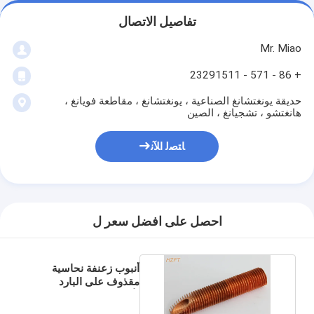
تفاصيل الاتصال
Mr. Miao
+ 86 - 571 - 23291511
حديقة يونغتشانغ الصناعية ، يونغتشانغ ، مقاطعة فويانغ ،
هانغتشو ، تشجيانغ ، الصين
ﺎﺘﺼﻟ ﺍﻶﻧ
احصل على افضل سعر ل
أنبوب زعنفة نحاسية
مقذوف على البارد
لأنظمة التدفئة الشمسية