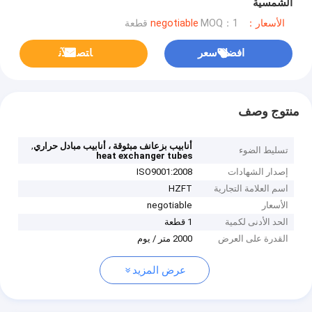
الشمسية
الأسعار：negotiable
MOQ：1 قطعة
افضل سعر
ﺎﺘﺼﻟ ﺍﻶﻧ
منتوج وصف
,
أنابيب بزعانف مبثوقة ، أنابيب مبادل حراري
تسليط الضوء
heat exchanger tubes
إصدار الشهادات
ISO9001:2008
اسم العلامة التجارية
HZFT
الأسعار
negotiable
الحد الأدنى لكمية
1 قطعة
القدرة على العرض
2000 متر / يوم
عرض المزيد