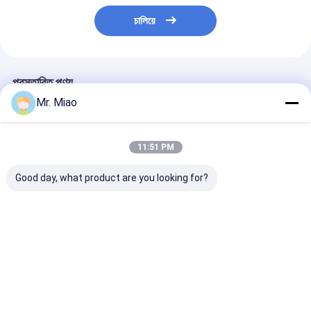
চালিয়ে
প্রস্তাবিত পণ্য
Mr. Miao
11:51 PM
Good day, what product are you looking for?
এয়ার কুলিং / ফিনড টিউব হিট
রোল গঠন প্রক্রিয়া দ্বারা, তরল
C68700 / C4430
এক্সচেঞ্জার জন্য কোল্ড ওয়ার্কড
কুলিং এবং উত্তাপের জন্য কপার
তাপ এক্সচেঞ্জার জন্য অ্য
কপার ফিন্ড টিউব
সর্পিল ফিন্ড টিউব
ভালো দাম
ভালো দাম
ভালো দাম