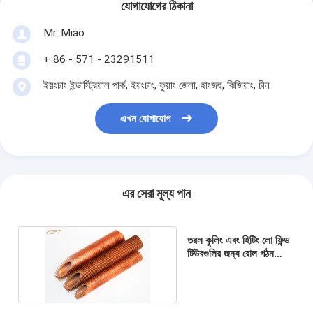
যোগাযোগের ঠিকানা
Mr. Miao
+ 86 - 571 - 23291511
ইয়ংচাং ইন্ডাস্ট্রিয়াল পার্ক, ইয়ংচাং, ফুয়াং জেলা, হাংজহু, ঝিজিয়াং, চীন
এখন যোগাযোগ
এর সেরা মূল্য পান
তরল কুলিং এবং হিটিং লো ফিন্ড
টিউবগুলির জন্য রোল গঠন
সর্পিল কপার ফিন টিউব