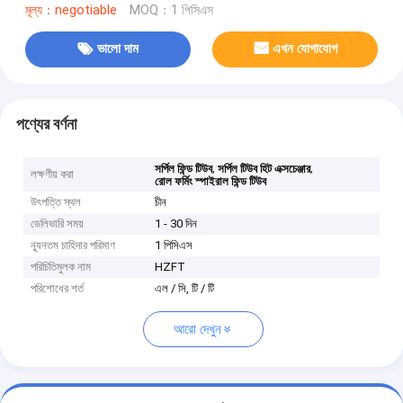
মূল্য：negotiable
MOQ：1 পিসিএস
ভালো দাম
এখন যোগাযোগ
পণ্যের বর্ণনা
,
,
সর্পিল ফিন্ড টিউব
সর্পিল টিউব হিট এক্সচেঞ্জার
লক্ষণীয় করা
রোল ফর্মিং স্পাইরাল ফিন্ড টিউব
উৎপত্তি স্থল
চীন
ডেলিভারি সময়
1 - 30 দিন
ন্যূনতম চাহিদার পরিমাণ
1 পিসিএস
পরিচিতিমুলক নাম
HZFT
পরিশোধের শর্ত
এল / সি, টি / টি
আরো দেখুন