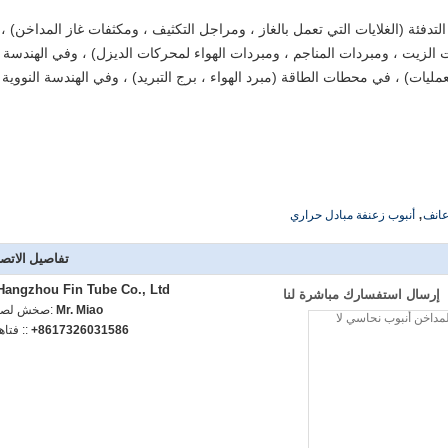
فئة (الغلايات التي تعمل بالغاز ، ومراجل التكثيف ، ومكثفات غاز المداخن) ،
ت الزيت ، ومبردات المناجم ، ومبردات الهواء لمحركات الديزل) ، وفي الهندسة
لعمليات) ، في محطات الطاقة (مبرد الهواء ، برج التبريد) ، وفي الهندسة النووية
,
عانف
أنبوب زعنفة مبادل حراري
تفاصيل الاتص
Hangzhou Fin Tube Co., Ltd.
إرسال استفسارك مباشرة لنا
Mr. Miao
اتصل شخص
+8617326031586
الهاتف :