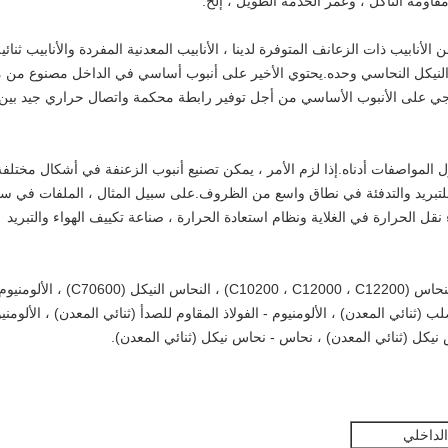
قاومة التآكل ، وعمر الخدمة الطويل ، إلخ.
لأنابيب ذات الزعانف المتوفرة لدينا ، الأنابيب المعدنية المفردة والأنابيب ثنائي
والنيكل النحاسي وحده.يحتوي الأخير على أنبوب أساسي في الداخل مصنوع من م
ارجي على الأنبوب الأساسي من أجل توفير رابطة محكمة واتصال حراري جيد بين
 المواصفات أدناه.إذا لزم الأمر ، يمكن تصنيع أنبوب الزعنفة في أشكال مختلفة
 للتبريد والتدفئة في نطاق واسع من الظروف.على سبيل المثال ، الملفات في س
 نقل الحرارة في الغلاية ونظام استعادة الحرارة ، صناعة تكييف الهواء والتبريد
تغطي المواد الخاصة بأنبوب الزعانف لدينا النحاس (C10200 ، C12000 ، C12200) ، النحاس النيكل (C70600) ، الألومن
والصلب (ثنائي المعدن) ، الألومنيوم - الفولاذ المقاوم للصدأ (ثنائي المعدن) ، الألومني
س نيكل (ثنائي المعدن) ، نحاس - نحاس نيكل (ثنائي المعدن).
لداخلي