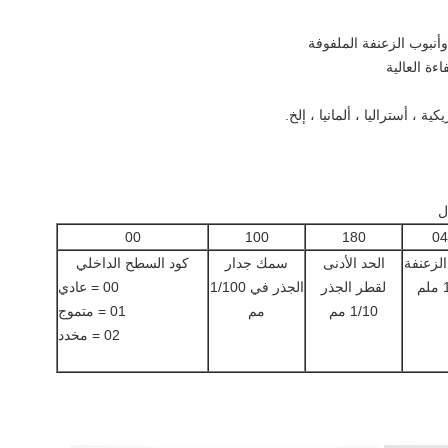
00
100
180
04
الزعنفة
الحد الأدنى
سمك جدار
كود السطح الداخلي
م
لقطر الجذر
الجذر في 1/100
00 = عادي
1/10 مم
مم
01 = متموج
02 = مخدد