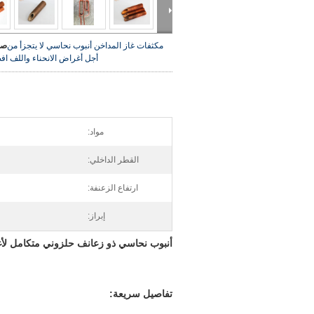
مكثفات غاز المداخن أنبوب نحاسي لا يتجزأ من
صو
أجل أغراض الانحناء واللف
اف
مواد:
القطر الداخلي:
ارتفاع الزعنفة:
إبراز:
أنبوب نحاسي ذو زعانف حلزوني متكامل لأغ
تفاصيل سريعة: