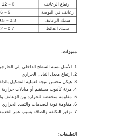
ارتفاع الزعانف
0 ~ 12 ملم
زعانف في البوصة
5 ~ 26
سمك الزعانف
0.3 ~ 0.5 مم
سمك الحائط
0.7 ~ 2 مم
مميزات:
1. الأمثل نسبة السطح الداخلي إلى الخارجي
2. ارتفاع معدل التبادل الحراري
3. هيكل محسن نتيجة لعملية التشكيل بالدلفنة
4. مرنة كأنبوب مستقيم أو مبادلات حرارية مثنية أو ملفوفة
5. مقاومة منخفضة للحرارة بين الزعانف والأنبوب
6. مقاومة قوية للصدمات والتمدد الحراري والانكماش
7. توفير التكلفة والطاقة بسبب عمر الخدمة الطويل وسعر الصرف المرتفع
التطبيقات: