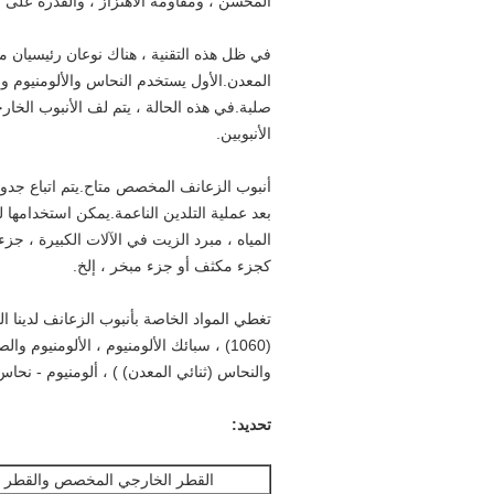
المحسن ، ومقاومة الاهتزاز ، والقدرة على م
في ظل هذه التقنية ، هناك نوعان رئيسيان من ا
المعدن.الأول يستخدم النحاس والألومنيوم 
صلبة.في هذه الحالة ، يتم لف الأنبوب الخ
الأنبوبين.
أنبوب الزعانف المخصص متاح.يتم اتباع جدول
بعد عملية التلدين الناعمة.يمكن استخدامها
المياه ، مبرد الزيت في الآلات الكبيرة ، جزء
كجزء مكثف أو جزء مبخر ، إلخ.
(1060) ، سبائك الألومنيوم ، الألومنيوم 
والنحاس (ثنائي المعدن) ) ، ألومنيوم - نحا
تحديد:
القطر الخارجي المخصص والقطر ا