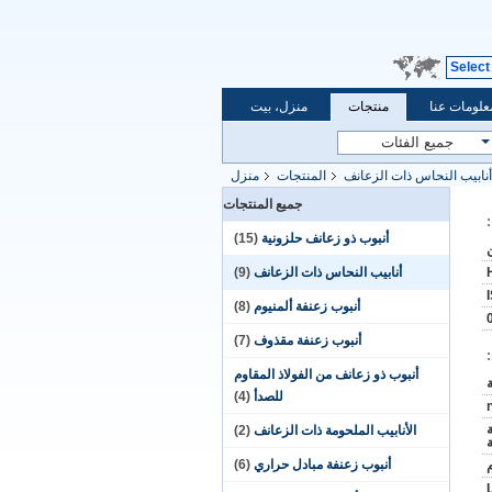
Select
علومات عنا
منتجات
منزل، بيت
أنابيب النحاس ذات الزعانف
المنتجات
منزل
جميع المنتجات
أنبوب ذو زعانف حلزونية
(15)
أنابيب النحاس ذات الزعانف
(9)
أنبوب زعنفة ألمنيوم
(8)
أنبوب زعنفة مقذوف
(7)
أنبوب ذو زعانف من الفولاذ المقاوم
للصدأ
(4)
الأنابيب الملحومة ذات الزعانف
(2)
ة
أنبوب زعنفة مبادل حراري
(6)
L