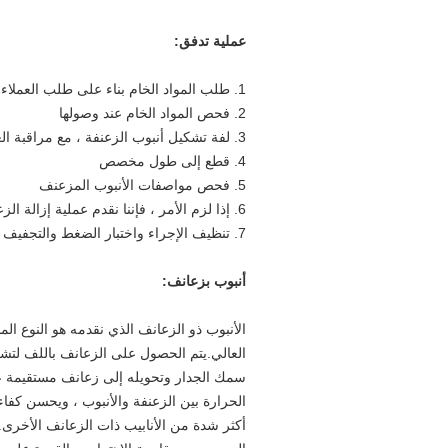
عملية تدفق:
1. طلب ​​المواد الخام بناء على طلب العملاء.
2. فحص المواد الخام عند وصولها
3. لفة تشكيل أنبوب الزعنفة ، مع مراقبة العملية برمتها
4. قطع إلى طول مخصص
5. فحص مواصفات الأنبوب المزعنف
6. إذا لزم الأمر ، فإننا نقدم عملية إزالة الزعنفة ، التلدين الناعم ، الثني واللف ، موصلات اللحام
7. تنظيف الإجراء واختبار الضغط والتجفيف والتعبئة
أنبوب بزعانف:
الأنبوب ذو الزعانف الذي نقدمه هو النوع الم
العالي.يتم الحصول على الزعانف باللف لتش
سمك الجدار وتحويله إلى زعانف مستقيمة عل
الحرارة بين الزعنفة والأنبوب ، ويحسن كفاء
أكثر شدة من الأنابيب ذات الزعانف الأخرى.أ