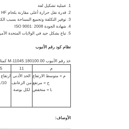
1. عملية تشكيل لفة
2. قدرة نقل حرارة أعلى مقارنة بلحام HF وأنبوب الزعنفة الملفوفة
3. توفير التكلفة وتجميع المساحة بسبب الكفاءة العالية
4. شهادة الجودة ISO 9001: 2008
5. تباع بشكل جيد في الولايات المتحدة الأمريكية ، أستراليا ، ألمانيا ، إلخ.
نظام كود رقم الأنبوب
خذ رقم الأنبوب M-11045.180100.00 كمثال
م
11
5
م = متوسط ​​الارتفاع
الحد الأدنى
ارتفاع 
ح = مرتفع
من الزعانف
1/10 مل
L = منخفض
لكل بوصة
الأوصاف: