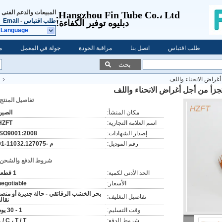
المبيعات والدعم الفنى
Hangzhou Fin Tube Co.، Ltd.
طلب اقتباس
-
Email
دبليو
ه توفير الكفاءة!
 Language
طلب اقتباس
اتصل بنا
مراقبة الجودة
جولة في المعمل
م
بحث
أغراض الانحناء واللف
جزأ من أجل أغراض الانحناء واللف
تفاصيل المنتج:
مكان المنشأ:
الصين
اسم العلامة التجارية:
HZFT
إصدار الشهادات:
ISO9001:2008
رقم الموديل:
م -11032.127075-01
شروط الدفع والشحن:
الحد الأدنى لكمية:
1 قطعة
الأسعار:
negotiable
بحر الخشب الرقائقي - حالة جديرة أو منصة
تفاصيل التغليف:
نقال
وقت التسليم:
1 - 30 يوم
شروط الدفع:
 / C ، T / T