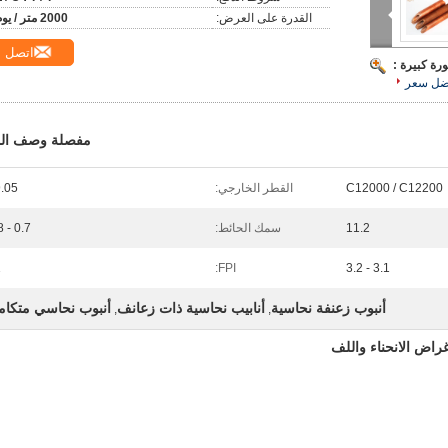
القدرة على العرض:
2000 متر / يوم
اتصل
رة كبيرة :
ضل سعر
مفصلة وصف الم
C12000 / C12200
القطر الخارجي:
.05
11.2
سمك الحائط:
0.7 - 0.8
1
FPI:
3.1 - 3.2
أنبوب زعنفة نحاسية
أنابيب نحاسية ذات زعانف
أنبوب نحاسي متكام
,
,
راض الانحناء واللف