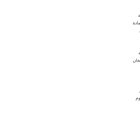
ة
ادة
خان
يوم
وم