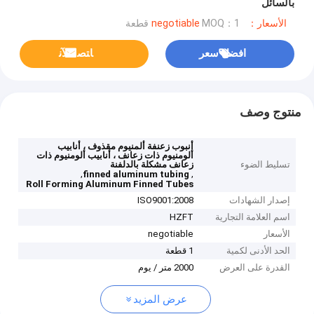
بالسائل
الأسعار：negotiable
MOQ：1 قطعة
افضل سعر
ﺎﺘﺼﻟ ﺍﻶﻧ
منتوج وصف
أنبوب زعنفة ألمنيوم مقذوف ، أنابيب
ألومنيوم ذات زعانف ، أنابيب ألومنيوم ذات
تسليط الضوء
زعانف مشكلة بالدلفنة
,
,
finned aluminum tubing
Roll Forming Aluminum Finned Tubes
إصدار الشهادات
ISO9001:2008
اسم العلامة التجارية
HZFT
الأسعار
negotiable
الحد الأدنى لكمية
1 قطعة
القدرة على العرض
2000 متر / يوم
عرض المزيد