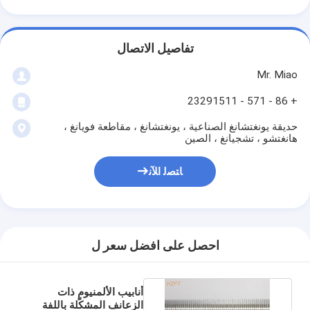
تفاصيل الاتصال
Mr. Miao
+ 86 - 571 - 23291511
حديقة يونغتشانغ الصناعية ، يونغتشانغ ، مقاطعة فويانغ ،
هانغتشو ، تشجيانغ ، الصين
ﺎﺘﺼﻟ ﺍﻶﻧ
احصل على افضل سعر ل
أنابيب الألمنيوم ذات
الزعانف المشكّلة باللفة