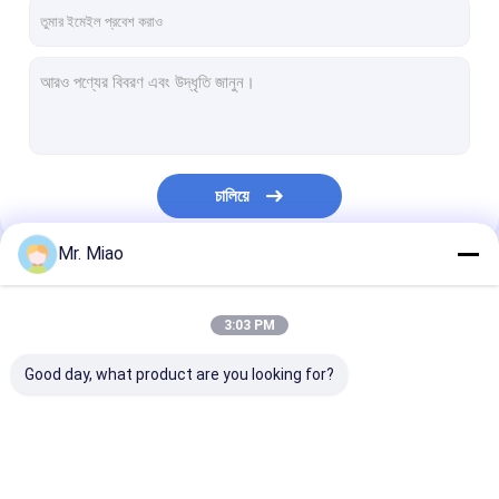
কারখানা ভ্রমণ
মান নিয়ন্ত্রণ
যোগাযোগ করুন
উদ্ধৃতির জন্য আবেদন
চালিয়ে
Mr. Miao
সর্পিল ফিন্ড টিউব
আমাদের বিভাগসমূহ
কপার ফিন্ড টিউব
3:03 PM
অ্যালুমিনিয়াম ফিন টিউব
Good day, what product are you looking for?
এক্সট্রুড ফিন টিউব
স্টেইনলেস স্টিল ফিন্ড টিউব
সর্পিল ফিন্ড টিউব
কপার ফিন্ড টিউব
অ্যালুমিনিয়াম ফিন টিউ