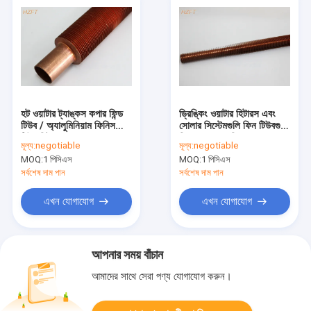
হট ওয়াটার ট্যাঙ্কস কপার ফিন্ড
ড্রিঙ্কিং ওয়াটার হিটারস এবং
টিউব / অ্যালুমিনিয়াম ফিনিস
সোলার সিস্টেমগুলি ফিন টিউবগুলি
টিউব হিট এক্সচেঞ্জারের জন্য
সি 12000 / সি 12200
মূল্য:
negotiable
মূল্য:
negotiable
উপাদানকে এক্সট্রুড করেছে
MOQ:
1 পিসিএস
MOQ:
1 পিসিএস
সর্বশেষ দাম পান
সর্বশেষ দাম পান
এখন যোগাযোগ
এখন যোগাযোগ
আপনার সময় বাঁচান
আমাদের সাথে সেরা পণ্য যোগাযোগ করুন।