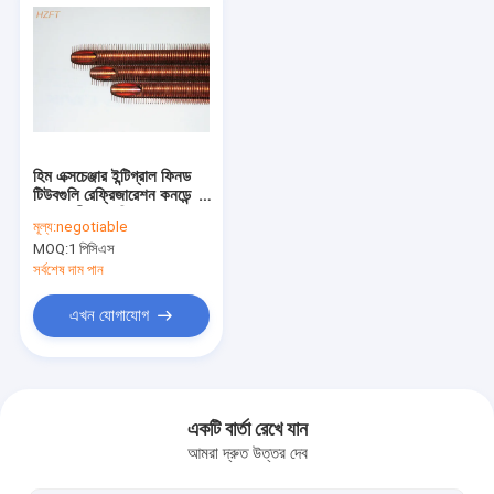
হিম এক্সচেঞ্জার ইন্টিগ্রাল ফিনড
টিউবগুলি রেফ্রিজারেশন কনডেন্সার
এবং বাষ্পীভবনগুলির জন্য
মূল্য:
negotiable
MOQ:
1 পিসিএস
সর্বশেষ দাম পান
এখন যোগাযোগ
বাড়ি
পণ্য
একটি বার্তা রেখে যান
আমরা দ্রুত উত্তর দেব
আমাদের সম্পর্কে