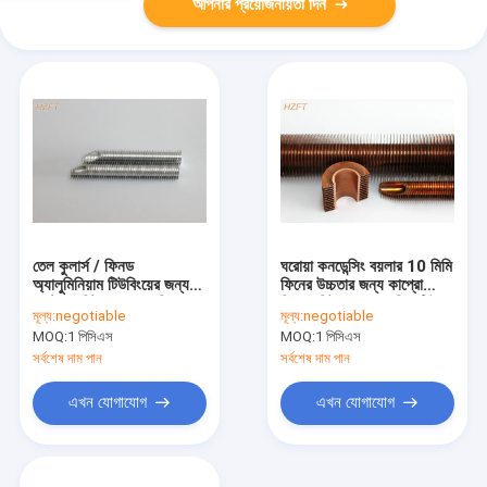
আপনার প্রয়োজনীয়তা দিন
তেল কুলার্স / ফিনড
ঘরোয়া কনডেন্সিং বয়লার 10 মিমি
অ্যালুমিনিয়াম টিউবিংয়ের জন্য
ফিনের উচ্চতার জন্য কাপ্রো
এক্সট্রুড হিট এক্সচেঞ্জার ফিন
নিকেল হিট এক্সচেঞ্জার ফিন টিউব
মূল্য:
negotiable
মূল্য:
negotiable
টিউব
MOQ:
1 পিসিএস
MOQ:
1 পিসিএস
সর্বশেষ দাম পান
সর্বশেষ দাম পান
এখন যোগাযোগ
এখন যোগাযোগ