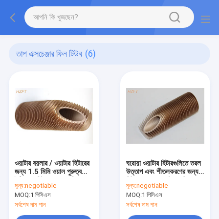
তাপ এক্সচেঞ্জার ফিন টিউব
(6)
ওয়াটার বয়লার / ওয়াটার হিটারের
ঘরোয়া ওয়াটার হিটারগুলিতে তরল
জন্য 1.5 মিমি ওয়াল পুরুত্ব
উত্তাপ এবং শীতলকরণের জন্য
ইন্টিগ্রাল হিট এক্সচেঞ্জার ফিন
হিট এক্সচেঞ্জার এক্সট্রুড ফিন
মূল্য:
negotiable
মূল্য:
negotiable
টিউব
টিউব
MOQ:
1 পিসিএস
MOQ:
1 পিসিএস
সর্বশেষ দাম পান
সর্বশেষ দাম পান