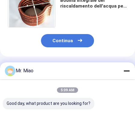
Bobina integrale del
riscaldamento dell'acqua per
corrosione domestica di
resistenza dei reattori ad
acqua
Continua
Prodotti Raccomandati
Mr. Miao
5:09 AM
Good day, what product are you looking for?
serpentina di
Bobine esterne della
Bobine espelse
riscaldamento
metropolitana
metropolitana 