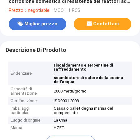
corrosione domestica di resistenza dei reattori ad
acqua
Prezzo：negotiable
MOQ：1 PCS
Miglior prezzo
Contattaci
Descrizione Di Prodotto
riscaldamento e serpentine di
raffreddamento
Evidenziare
,
scambiatore di calore della bobina
dell'acqua
Capacità di
2000 metri/giorno
alimentazione
Certificazione
ISO9001:2008
Imballaggi
Cassa o pallet degna marina del
particolari
compensato
Luogo di origine
La Cina
Marca
HZFT