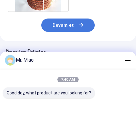
korozyonu
Devam et
Önerilen Ürünler
Mr. Miao
7:40 AM
Good day, what product are you looking for?
Havuz / Spa'da Su
ISO Dış Çap
Su Isıtıcı Kaza
Pompalarında Isıtıcı
19.05MM Kanatlı
Fin Bobini için
Olarak 3.15mm
Boru Bobinleri Bakır
Ekstrüde
Yüksek Su Isıtma
veya Bakır Nikel
Cupronickel Ba
Bataryası
Boru Bobinleri
En iyi fiyat
En iyi fiyat
En iyi fiy