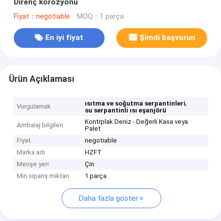
Direnç korozyonu
Fiyat：negotiable
MOQ：1 parça
En iyi fiyat
Şimdi başvurun
Ürün Açıklaması
,
ısıtma ve soğutma serpantinleri
Vurgulamak
su serpantinli ısı eşanjörü
Kontrplak Deniz - Değerli Kasa veya
Ambalaj bilgileri
Palet
Fiyat
negotiable
Marka adı
HZFT
Menşe yeri
Çin
Min sipariş miktarı
1 parça
Daha fazla göster