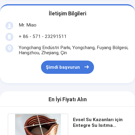
İletişim Bilgileri
Mr. Miao
+ 86 - 571 - 23291511
Yongchang Endüstri Parkı, Yongchang, Fuyang Bölgesi,
Hangzhou, Zhejiang, Çin
Şimdi başvurun
En İyi Fiyatı Alın
Evsel Su Kazanları için
Entegre Su Isıtma
Bataryası Direnç