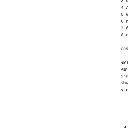
3. 
4. 
5. 
6. 
7. 
8. บ
การ
ขดล
คอน
ยาน
ทำค
ระบ