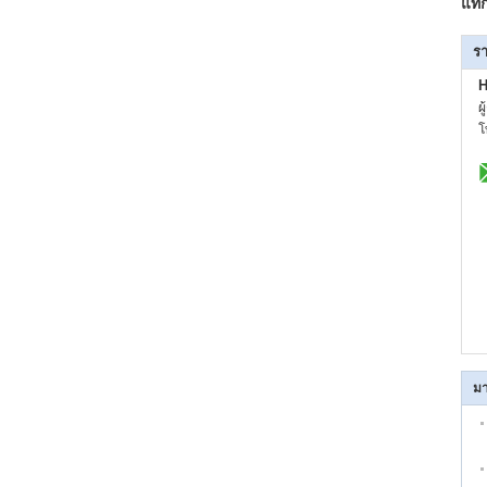
แท็
รา
H
ผ
โ
มา