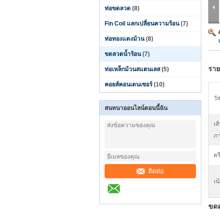
ท่อขดลวด
(8)
Fin Coil แลกเปลี่ยนความร้อน
(7)
ท่อทองแดงม้วน
(8)
ขดลวดน้ำร้อน
(7)
ราย
ท่อเหล็กม้วนสแตนเลส
(5)
คอยส์คอนเดนเซอร์
(10)
วัส
สนทนาออนไลน์ตอนนี้ฉัน
เส
ภา
คร
ติดต่อ
เน
ขดล