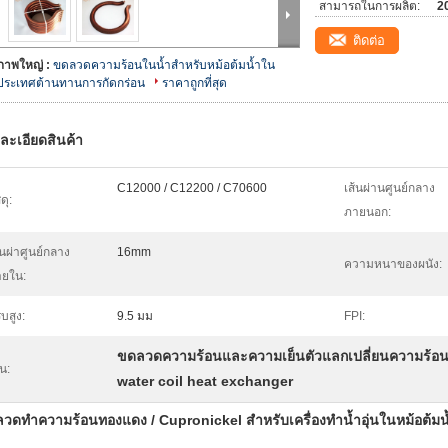
สามารถในการผลิต:
20
ติดต่อ
ภาพใหญ่ :
ขดลวดความร้อนในน้ำสำหรับหม้อต้มน้ำใน
ประเทศต้านทานการกัดกร่อน
ราคาถูกที่สุด
ละเอียดสินค้า
C12000 / C12200 / C70600
เส้นผ่านศูนย์กลาง
ดุ:
ภายนอก:
้นผ่าศูนย์กลาง
16mm
ความหนาของผนัง:
ยใน:
ีบสูง:
9.5 มม
FPI:
ขดลวดความร้อนและความเย็นตัวแลกเปลี่ยนความร้อ
้น:
water coil heat exchanger
วดทำความร้อนทองแดง / Cupronickel สำหรับเครื่องทำน้ำอุ่นในหม้อต้ม