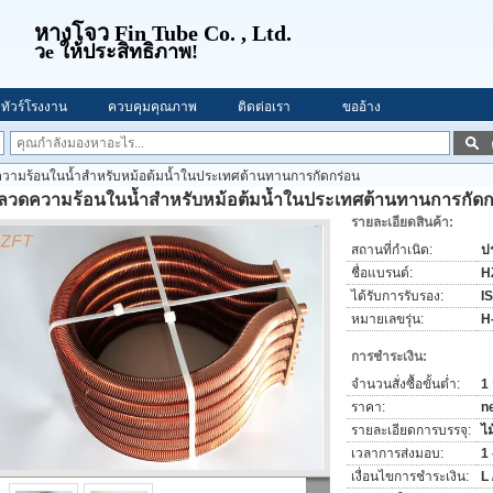
หางโจว Fin Tube Co. , Ltd.
ว
e ให้ประสิทธิภาพ!
ทัวร์โรงงาน
ควบคุมคุณภาพ
ติดต่อเรา
ขออ้าง
ามร้อนในน้ำสำหรับหม้อต้มน้ำในประเทศต้านทานการกัดกร่อน
ลวดความร้อนในน้ำสำหรับหม้อต้มน้ำในประเทศต้านทานการกัดก
รายละเอียดสินค้า:
สถานที่กำเนิด:
ป
ชื่อแบรนด์:
H
ได้รับการรับรอง:
I
หมายเลขรุ่น:
H
การชำระเงิน:
จำนวนสั่งซื้อขั้นต่ำ:
1 
ราคา:
n
รายละเอียดการบรรจุ:
ไม
เวลาการส่งมอบ:
1 
เงื่อนไขการชำระเงิน:
L 