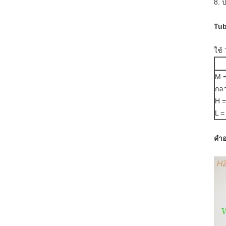
8. 
Tu
ใช้
M 
กล
H =
L =
คำอ