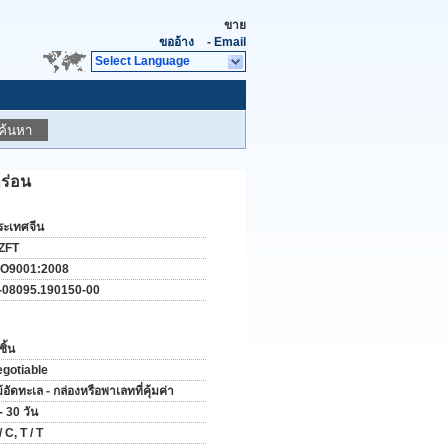
ขาย
ขออ้าง
-
Email
Select Language
ค้นหา
ร่อน
ระเทศจีน
ZFT
SO9001:2008
-08095.190150-00
ชิ้น
egotiable
้อัดทะเล - กล่องหรือพาเลทที่คุ้มค่า
- 30 วัน
/ C, T / T