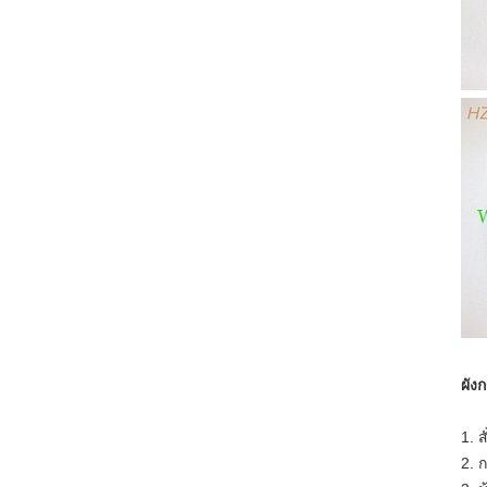
ผัง
1. ส
2. 