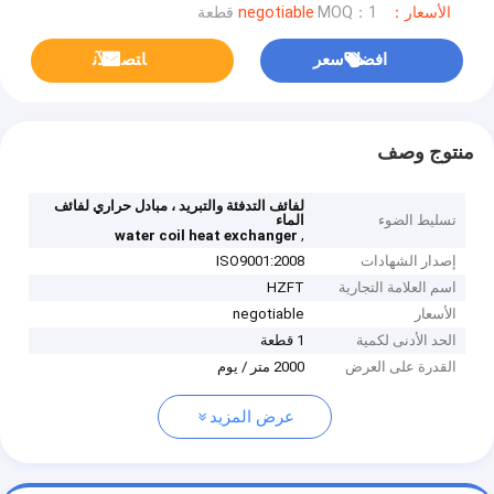
الأسعار：negotiable
MOQ：1 قطعة
افضل سعر
ﺎﺘﺼﻟ ﺍﻶﻧ
منتوج وصف
لفائف التدفئة والتبريد ، مبادل حراري لفائف
تسليط الضوء
الماء
,
water coil heat exchanger
إصدار الشهادات
ISO9001:2008
اسم العلامة التجارية
HZFT
الأسعار
negotiable
الحد الأدنى لكمية
1 قطعة
القدرة على العرض
2000 متر / يوم
عرض المزيد