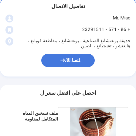
تفاصيل الاتصال
Mr. Miao
+ 86 - 571 - 23291511
حديقة يونغتشانغ الصناعية ، يونغتشانغ ، مقاطعة فويانغ ،
هانغتشو ، تشجيانغ ، الصين
ﺎﺘﺼﻟ ﺍﻶﻧ
احصل على افضل سعر ل
ملف تسخين المياه
المتكامل لمقاومة
غلايات المياه المنزلية