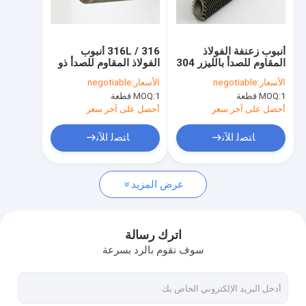
جولة في المعمل
مراقبة الجودة
أنبوب زعنفة الفولاذ
316 / 316L أنبوب
المقاوم للصدأ بالليزر 304
الفولاذ المقاوم للصدأ ذو
اتصل بنا
/ 304L لبرج التبريد ،
الزعانف بالليزر لتكثيف
الأسعار:
negotiable
الأسعار:
negotiable
أنبوب زعنفة التيتانيوم
الغلايات 1.5 مم
1 قطعة
MOQ:
1 قطعة
MOQ:
اطلب اقتباس
أحصل على آخر سعر
أحصل على آخر سعر
ﺎﺘﺼﻟ ﺍﻶﻧ
ﺎﺘﺼﻟ ﺍﻶﻧ
أنبوب ذو زعانف حلزونية
عرض المزيد
أنابيب النحاس ذات الزعانف
أنبوب زعنفة ألمنيوم
اترك رسالة
سوف نقوم بالرد بسرعة
أنبوب زعنفة مقذوف
أنبوب ذو زعانف من الفولاذ المقاوم للصدأ