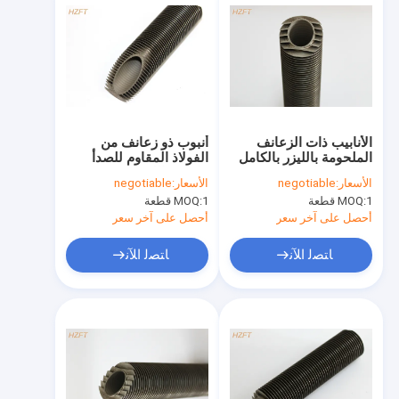
الأنابيب ذات الزعانف
أنبوب ذو زعانف من
الملحومة بالليزر بالكامل
الفولاذ المقاوم للصدأ
لاستعادة الحرارة
ملحوم بالليزر 100٪
الأسعار:
negotiable
الأسعار:
negotiable
المفقودة في غلايات
للظروف المسببة للتآكل
1 قطعة
MOQ:
1 قطعة
MOQ:
التكثيف
أحصل على آخر سعر
أحصل على آخر سعر
ﺎﺘﺼﻟ ﺍﻶﻧ
ﺎﺘﺼﻟ ﺍﻶﻧ
منزل، بيت
منتجات
معلومات عنا