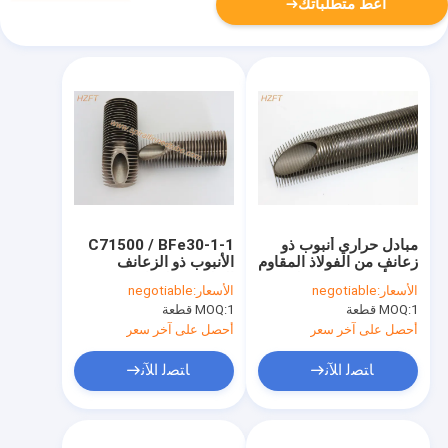
أعط متطلباتك
مبادل حراري أنبوب ذو
C71500 / BFe30-1-1
زعانف من الفولاذ المقاوم
الأنبوب ذو الزعانف
للصدأ في محيط صلب
الحلزونية النحاسية
الأسعار:
negotiable
الأسعار:
negotiable
6.5 مم ارتفاع الزعانف
المضادة للتآكل لمبادل
1 قطعة
MOQ:
1 قطعة
MOQ:
حرارة مياه البحر
أحصل على آخر سعر
أحصل على آخر سعر
ﺎﺘﺼﻟ ﺍﻶﻧ
ﺎﺘﺼﻟ ﺍﻶﻧ