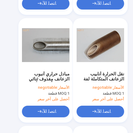
ﺎﺘﺼﻟ ﺍﻶﻧ
ﺎﺘﺼﻟ ﺍﻶﻧ
نقل الحرارة أنابيب
مبادل حراري أنبوب
الزعانف المتكاملة لفة
الزعانف مقذوف ثنائي
تشكيل لمبرد الزيت ، 14
المعدن / أنابيب الألومنيوم
الأسعار:
negotiable
الأسعار:
negotiable
مم الداخلية ديا
ذات الزعانف
1 قطعة
MOQ:
1 قطعة
MOQ:
أحصل على آخر سعر
أحصل على آخر سعر
ﺎﺘﺼﻟ ﺍﻶﻧ
ﺎﺘﺼﻟ ﺍﻶﻧ