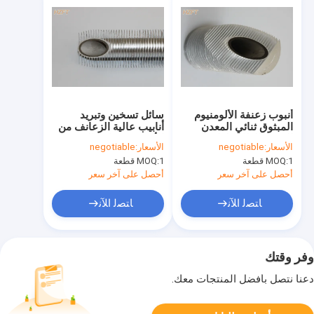
أنبوب زعنفة الألومنيوم
سائل تسخين وتبريد
المبثوق ثنائي المعدن
أنابيب عالية الزعانف من
الموفر للطاقة لمكثفات
الألومنيوم ثنائية المعدن
الأسعار:
negotiable
الأسعار:
negotiable
التبريد
1 قطعة
MOQ:
1 قطعة
MOQ:
أحصل على آخر سعر
أحصل على آخر سعر
ﺎﺘﺼﻟ ﺍﻶﻧ
ﺎﺘﺼﻟ ﺍﻶﻧ
وفر وقتك
دعنا نتصل بأفضل المنتجات معك.