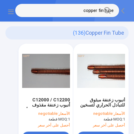
(136)
Copper Fin Tube
أنبوب زعنفة مبثوق
C12000 / C12200
للتبادل الحراري لتسخين
أنبوب زعنفة مقذوف
السوائل / الهواء والتبريد
متكامل لتسخين المياه أو
الأسعار:
negotiable
الأسعار:
negotiable
25 مم قطر خارجي
تبريدها
1 قطعة
MOQ:
1 قطعة
MOQ:
أحصل على آخر سعر
أحصل على آخر سعر