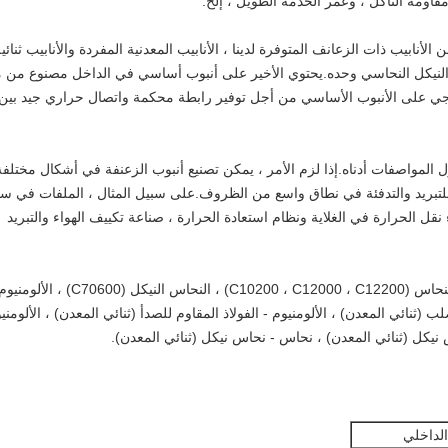
قاومة التآكل ، وعمر الخدمة الطويل ، إلخ.
لأنابيب ذات الزعانف المتوفرة لدينا ، الأنابيب المعدنية المفردة والأنابيب ثنائي
والنيكل النحاسي وحده.يحتوي الأخير على أنبوب أساسي في الداخل مصنوع من م
ارجي على الأنبوب الأساسي من أجل توفير رابطة محكمة واتصال حراري جيد بين
 المواصفات أدناه.إذا لزم الأمر ، يمكن تصنيع أنبوب الزعنفة في أشكال مختلفة
 للتبريد والتدفئة في نطاق واسع من الظروف.على سبيل المثال ، الملفات في س
 نقل الحرارة في الغلاية ونظام استعادة الحرارة ، صناعة تكييف الهواء والتبريد
تغطي المواد الخاصة بأنبوب الزعانف لدينا النحاس (C10200 ، C12000 ، C12200) ، النحاس النيكل (C70600) ، الألومن
والصلب (ثنائي المعدن) ، الألومنيوم - الفولاذ المقاوم للصدأ (ثنائي المعدن) ، الألومني
س نيكل (ثنائي المعدن) ، نحاس - نحاس نيكل (ثنائي المعدن).
لداخلي