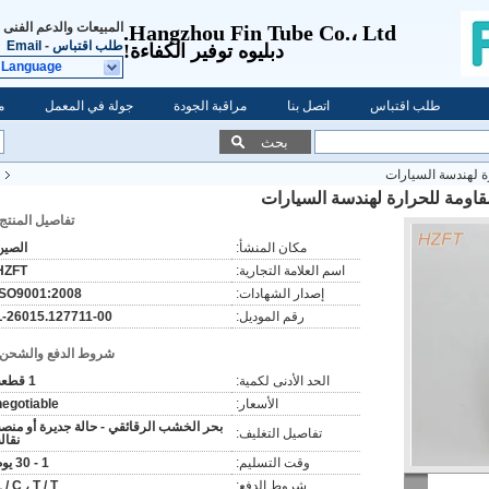
المبيعات والدعم الفنى
Hangzhou Fin Tube Co.، Ltd.
طلب اقتباس
-
Email
دبليو
ه توفير الكفاءة!
 Language
طلب اقتباس
اتصل بنا
مراقبة الجودة
جولة في المعمل
م
بحث
ة لهندسة السيارات
اومة للحرارة لهندسة السيارات
تفاصيل المنتج:
مكان المنشأ:
الصين
اسم العلامة التجارية:
HZFT
إصدار الشهادات:
ISO9001:2008
رقم الموديل:
L-26015.127711-00
شروط الدفع والشحن:
الحد الأدنى لكمية:
1 قطعة
الأسعار:
negotiable
بحر الخشب الرقائقي - حالة جديرة أو منصة
تفاصيل التغليف:
نقال
وقت التسليم:
1 - 30 يوم
شروط الدفع:
 / C ، T / T