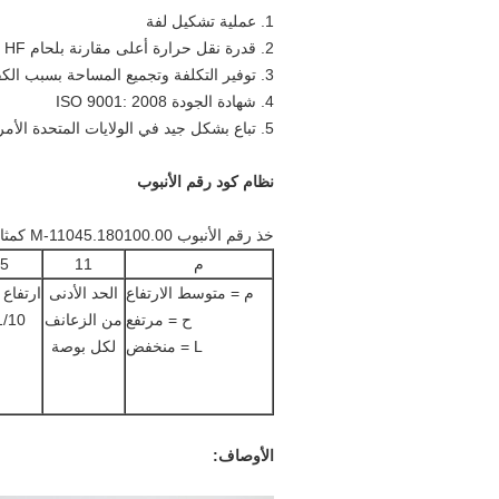
1. عملية تشكيل لفة
2. قدرة نقل حرارة أعلى مقارنة بلحام HF وأنبوب الزعنفة الملفوفة
3. توفير التكلفة وتجميع المساحة بسبب الكفاءة العالية
4. شهادة الجودة ISO 9001: 2008
5. تباع بشكل جيد في الولايات المتحدة الأمريكية ، أستراليا ، ألمانيا ، إلخ.
نظام كود رقم الأنبوب
خذ رقم الأنبوب M-11045.180100.00 كمثال
م
11
5
م = متوسط ​​الارتفاع
الحد الأدنى
ارتفاع 
ح = مرتفع
من الزعانف
1/10 مل
L = منخفض
لكل بوصة
الأوصاف: