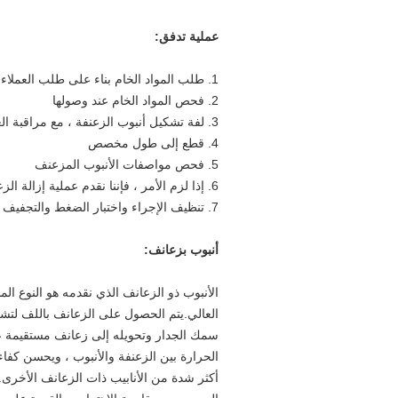
عملية تدفق:
1. طلب ​​المواد الخام بناء على طلب العملاء.
2. فحص المواد الخام عند وصولها
3. لفة تشكيل أنبوب الزعنفة ، مع مراقبة العملية برمتها
4. قطع إلى طول مخصص
5. فحص مواصفات الأنبوب المزعنف
6. إذا لزم الأمر ، فإننا نقدم عملية إزالة الزعنفة ، التلدين الناعم ، الثني واللف ، موصلات اللحام
7. تنظيف الإجراء واختبار الضغط والتجفيف والتعبئة
أنبوب بزعانف:
الأنبوب ذو الزعانف الذي نقدمه هو النوع الم
العالي.يتم الحصول على الزعانف باللف لتش
سمك الجدار وتحويله إلى زعانف مستقيمة عل
الحرارة بين الزعنفة والأنبوب ، ويحسن كفاء
أكثر شدة من الأنابيب ذات الزعانف الأخرى.أ