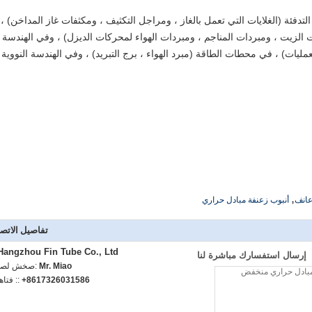
فئة (الغلايات التي تعمل بالغاز ، ومراجل التكثيف ، ومكثفات غاز المداخن) ،
ت الزيت ، ومبردات المناجم ، ومبردات الهواء لمحركات الديزل) ، وفي الهندسة
لعمليات) ، في محطات الطاقة (مبرد الهواء ، برج التبريد) ، وفي الهندسة النووية
,
عانف
أنبوب زعنفة مبادل حراري
تفاصيل الاتص
Hangzhou Fin Tube Co., Ltd.
إرسال استفسارك مباشرة لنا
Mr. Miao
اتصل شخص
+8617326031586
الهاتف :