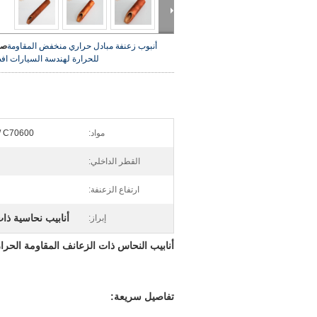
أنبوب زعنفة مبادل حراري منخفض المقاومة
صو
للحرارة لهندسة السيارات
اف
مواد:
/ C70600
القطر الداخلي:
ارتفاع الزعنفة:
أنابيب نحاسية ذا
إبراز:
أنابيب النحاس ذات الزعانف المقاومة الحرا
تفاصيل سريعة: