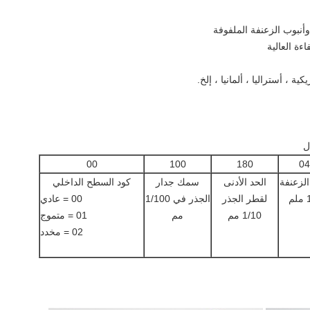
00
100
180
04
الزعنفة
الحد الأدنى
سمك جدار
كود السطح الداخلي
م
لقطر الجذر
الجذر في 1/100
00 = عادي
1/10 مم
مم
01 = متموج
02 = مخدد