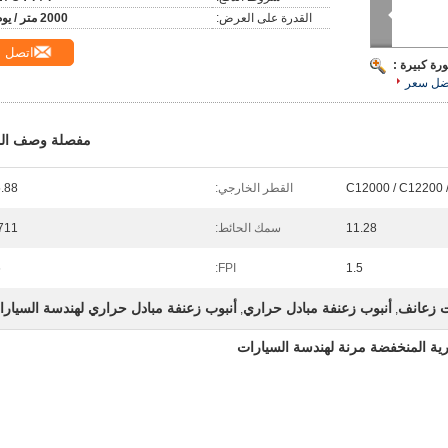
القدرة على العرض:
2000 متر / يوم
اتصل
رة كبيرة :
ضل سعر
مفصلة وصف الم
C12000 / C12200 
القطر الخارجي:
.88
11.28
سمك الحائط:
711
6
FPI:
1.5
ت زعانف
أنبوب زعنفة مبادل حراري
أنبوب زعنفة مبادل حراري لهندسة السيار
,
,
رية المنخفضة مرنة لهندسة السيارات