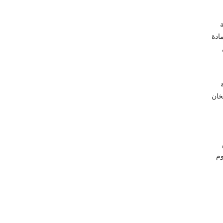
ة
ادة
خان
يوم
وم