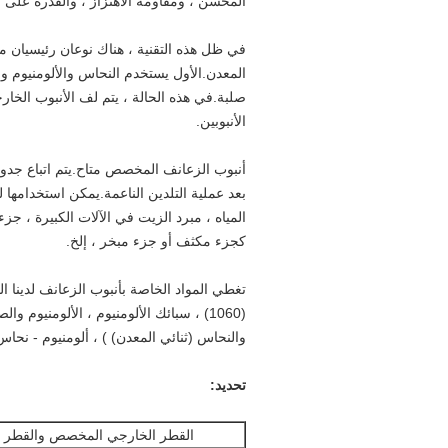
المحسن ، ومقاومة الاهتزاز ، والقدرة على م
في ظل هذه التقنية ، هناك نوعان رئيسيان من ا
المعدن.الأول يستخدم النحاس والألومنيوم 
صلبة.في هذه الحالة ، يتم لف الأنبوب الخ
الأنبوبين.
أنبوب الزعانف المخصص متاح.يتم اتباع جدول
بعد عملية التلدين الناعمة.يمكن استخدامها
المياه ، مبرد الزيت في الآلات الكبيرة ، جزء
كجزء مكثف أو جزء مبخر ، إلخ.
(1060) ، سبائك الألومنيوم ، الألومنيوم 
والنحاس (ثنائي المعدن) ) ، ألومنيوم - نحا
تحديد:
القطر الخارجي المخصص والقطر ا