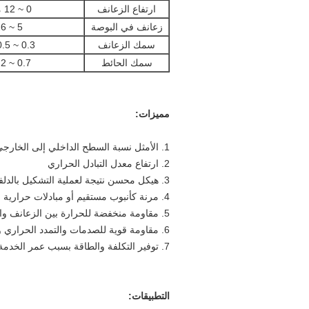
ارتفاع الزعانف
0 ~ 12 ملم
زعانف في البوصة
5 ~ 26
سمك الزعانف
0.3 ~ 0.5 مم
سمك الحائط
0.7 ~ 2 مم
مميزات:
1. الأمثل نسبة السطح الداخلي إلى الخارجي
2. ارتفاع معدل التبادل الحراري
3. هيكل محسن نتيجة لعملية التشكيل بالدلفنة
4. مرنة كأنبوب مستقيم أو مبادلات حرارية مثنية أو ملفوفة
5. مقاومة منخفضة للحرارة بين الزعانف والأنبوب
6. مقاومة قوية للصدمات والتمدد الحراري والانكماش
7. توفير التكلفة والطاقة بسبب عمر الخدمة الطويل وسعر الصرف المرتفع
التطبيقات: