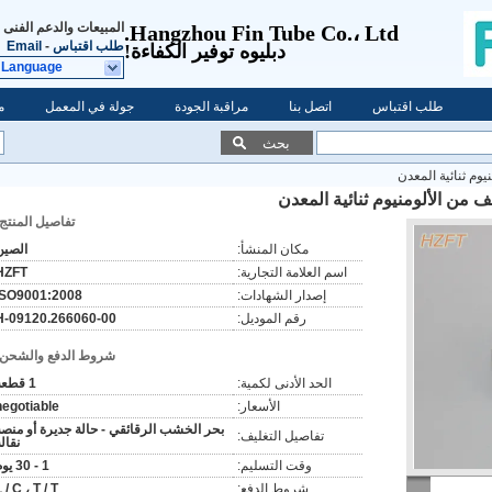
المبيعات والدعم الفنى
Hangzhou Fin Tube Co.، Ltd.
طلب اقتباس
-
Email
دبليو
ه توفير الكفاءة!
 Language
طلب اقتباس
اتصل بنا
مراقبة الجودة
جولة في المعمل
م
بحث
يوم ثنائية المعدن
ف من الألومنيوم ثنائية المعدن
تفاصيل المنتج:
مكان المنشأ:
الصين
اسم العلامة التجارية:
HZFT
إصدار الشهادات:
ISO9001:2008
رقم الموديل:
H-09120.266060-00
شروط الدفع والشحن:
الحد الأدنى لكمية:
1 قطعة
الأسعار:
negotiable
بحر الخشب الرقائقي - حالة جديرة أو منصة
تفاصيل التغليف:
نقال
وقت التسليم:
1 - 30 يوم
شروط الدفع:
 / C ، T / T