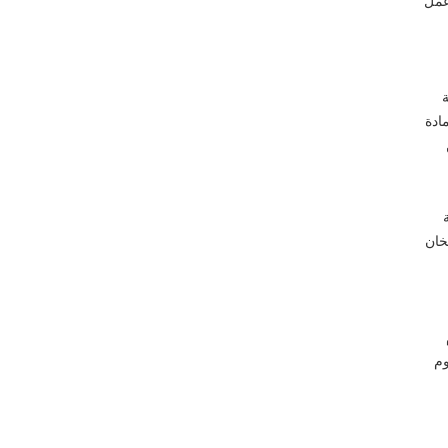
عمل
ة
ادة
خان
يوم
وم