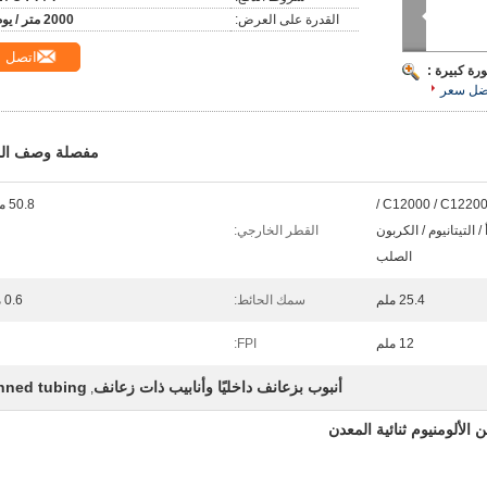
القدرة على العرض:
2000 متر / يوم
اتصل
رة كبيرة :
ضل سعر
مفصلة وصف الم
C12000 / C12200 / C70600 / 1060 /
50.8 ملم
/ التيتانيوم / الكربون
القطر الخارجي:
الصلب
25.4 ملم
سمك الحائط:
0.6 مم
12 ملم
FPI:
أنبوب بزعانف داخليًا وأنابيب ذات زعانف
inned tubing
,
الألومنيوم ثنائية المعدن