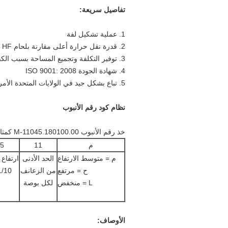
تفاصيل سريعة:
1. عملية تشكيل لفة
2. قدرة نقل حرارة أعلى مقارنة بلحام HF وأنبوب الزعنفة الملفوفة
3. توفير التكلفة وتجميع المساحة بسبب الكفاءة العالية
4. شهادة الجودة ISO 9001: 2008
5. تباع بشكل جيد في الولايات المتحدة الأمريكية ، أستراليا ، ألمانيا ، إلخ.
نظام كود رقم الأنبوب
خذ رقم الأنبوب M-11045.180100.00 كمثال
م
11
5
م = متوسط ​​الارتفاع
الحد الأدنى
ارتفاع 
ح = مرتفع
من الزعانف
1/10 مل
L = منخفض
لكل بوصة
الأوصاف: