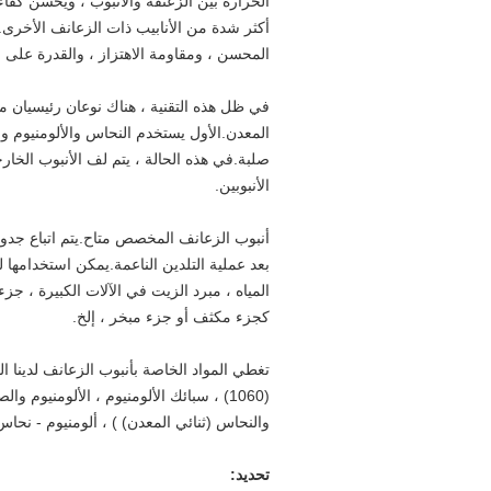
الحرارة بين الزعنفة والأنبوب ، ويحسن كفاء
أكثر شدة من الأنابيب ذات الزعانف الأخرى.أ
المحسن ، ومقاومة الاهتزاز ، والقدرة على م
في ظل هذه التقنية ، هناك نوعان رئيسيان من ا
المعدن.الأول يستخدم النحاس والألومنيوم 
صلبة.في هذه الحالة ، يتم لف الأنبوب الخ
الأنبوبين.
أنبوب الزعانف المخصص متاح.يتم اتباع جدول
بعد عملية التلدين الناعمة.يمكن استخدامها
المياه ، مبرد الزيت في الآلات الكبيرة ، جزء
كجزء مكثف أو جزء مبخر ، إلخ.
(1060) ، سبائك الألومنيوم ، الألومنيوم 
والنحاس (ثنائي المعدن) ) ، ألومنيوم - نحا
تحديد: