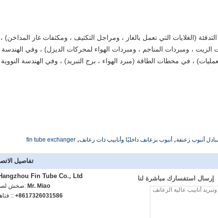
فئة (الغلايات التي تعمل بالغاز ، ومراجل التكثيف ، ومكثفات غاز المداخن) ،
ت الزيت ، ومبردات المناجم ، ومبردات الهواء لمحركات الديزل) ، وفي الهندسة
لعمليات) ، في محطات الطاقة (مبرد الهواء ، برج التبريد) ، وفي الهندسة النووية
,
,
بادل أنبوب زعنفة
أنبوب بزعانف داخليًا وأنابيب ذات زعانف
fin tube exchanger
تفاصيل الاتص
Hangzhou Fin Tube Co., Ltd.
إرسال استفسارك مباشرة لنا
Mr. Miao
اتصل شخص
+8617326031586
الهاتف :