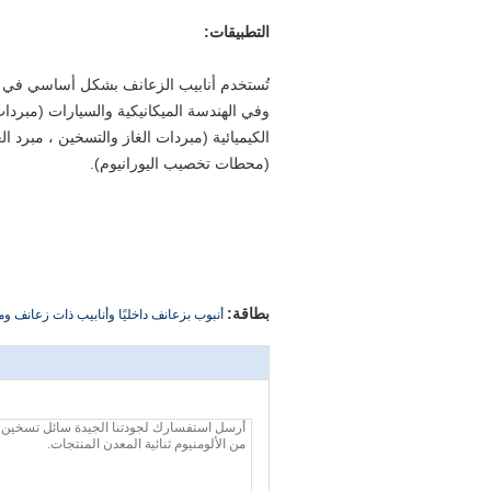
التطبيقات:
تُستخدم أنابيب الزعانف بشكل أساسي في التد
وفي الهندسة الميكانيكية والسيارات (مبردا
الكيميائية (مبردات الغاز والتسخين ، مبرد ا
(محطات تخصيب اليورانيوم).
بطاقة:
أنبوب بزعانف داخليًا وأنابيب ذات زعانف وم