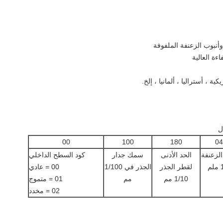
00
100
180
04
الزعنفة
الحد الأدنى
سمك جدار
كود السطح الداخلي
م
لقطر الجذر
الجذر في 1/100
00 = عادي
1/10 مم
مم
01 = متموج
02 = مخدد