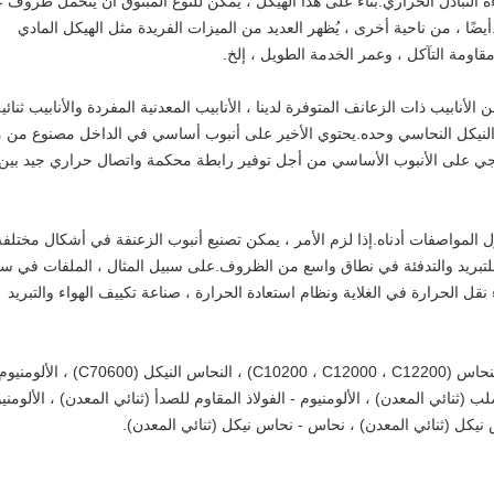
ة التبادل الحراري.بناءً على هذا الهيكل ، يمكن للنوع المبثوق أن يتحمل ظروف 
يضًا ، من ناحية أخرى ، يُظهر العديد من الميزات الفريدة مثل الهيكل المادي
قاومة التآكل ، وعمر الخدمة الطويل ، إلخ.
لأنابيب ذات الزعانف المتوفرة لدينا ، الأنابيب المعدنية المفردة والأنابيب ثنائي
والنيكل النحاسي وحده.يحتوي الأخير على أنبوب أساسي في الداخل مصنوع من م
ارجي على الأنبوب الأساسي من أجل توفير رابطة محكمة واتصال حراري جيد بين
 المواصفات أدناه.إذا لزم الأمر ، يمكن تصنيع أنبوب الزعنفة في أشكال مختلفة
 للتبريد والتدفئة في نطاق واسع من الظروف.على سبيل المثال ، الملفات في س
 نقل الحرارة في الغلاية ونظام استعادة الحرارة ، صناعة تكييف الهواء والتبريد
تغطي المواد الخاصة بأنبوب الزعانف لدينا النحاس (C10200 ، C12000 ، C12200) ، النحاس النيكل (C70600) ، الألومن
والصلب (ثنائي المعدن) ، الألومنيوم - الفولاذ المقاوم للصدأ (ثنائي المعدن) ، الألومني
س نيكل (ثنائي المعدن) ، نحاس - نحاس نيكل (ثنائي المعدن).