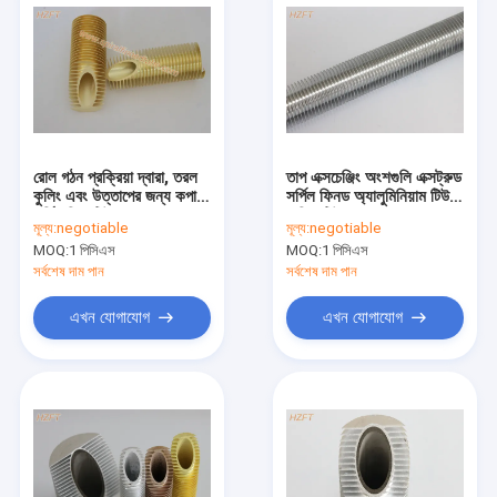
রোল গঠন প্রক্রিয়া দ্বারা, তরল
তাপ এক্সচেঞ্জিং অংশগুলি এক্সট্রুড
কুলিং এবং উত্তাপের জন্য কপার
সর্পিল ফিনড অ্যালুমিনিয়াম টিউব
সর্পিল ফিন্ড টিউব
/ ফিন টিউব এক্সচেঞ্জার
মূল্য:
negotiable
মূল্য:
negotiable
MOQ:
1 পিসিএস
MOQ:
1 পিসিএস
সর্বশেষ দাম পান
সর্বশেষ দাম পান
এখন যোগাযোগ
এখন যোগাযোগ
বাড়ি
পণ্য
আমাদের সম্পর্কে