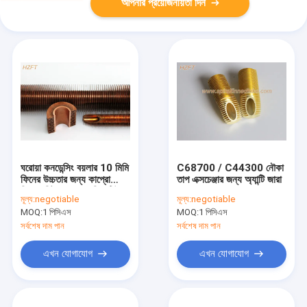
আপনার প্রয়োজনীয়তা দিন
ঘরোয়া কনডেন্সিং বয়লার 10 মিমি
C68700 / C44300 নৌকা
ফিনের উচ্চতার জন্য কাপ্রো
তাপ এক্সচেঞ্জার জন্য অ্যান্টি জারা
নিকেল হিট এক্সচেঞ্জার ফিন টিউব
মূল্য:
negotiable
মূল্য:
negotiable
MOQ:
1 পিসিএস
MOQ:
1 পিসিএস
সর্বশেষ দাম পান
সর্বশেষ দাম পান
এখন যোগাযোগ
এখন যোগাযোগ