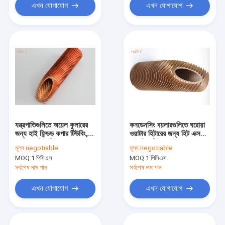
এখন যোগাযোগ
এখন যোগাযোগ
যন্ত্রপাতিগুলিতে অয়েল কুলারের
কনডেনসিং বয়লারগুলিতে ঘরোয়া
জন্য হাই ফিন্ডড কপার টিউবিং,
ওয়াটার হিটারের জন্য হিট এক্সচেঞ্জ
এক্সট্রুড ফিন টিউব
হাই ফিন টিউব কপার
মূল্য:
negotiable
মূল্য:
negotiable
MOQ:
1 পিসিএস
MOQ:
1 পিসিএস
সর্বশেষ দাম পান
সর্বশেষ দাম পান
এখন যোগাযোগ
এখন যোগাযোগ