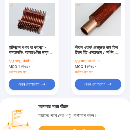
ইন্টিগ্রাল কপার বা কাপ্রো -
শীতল ওয়ার্ক এক্সট্রুড হাই ফিন
কনডেনসিং বয়লারগুলির জন্য
টিউব হিট এক্সচেঞ্জার / সর্পিল ফিন
নিকেল হাই ফিন টিউব
টিউবের জন্য
মূল্য:
negotiable
মূল্য:
negotiable
MOQ:
1 পিসিএস
MOQ:
1 পিসিএস
সর্বশেষ দাম পান
সর্বশেষ দাম পান
এখন যোগাযোগ
এখন যোগাযোগ
আপনার সময় বাঁচান
আমাদের সাথে সেরা পণ্য যোগাযোগ করুন।