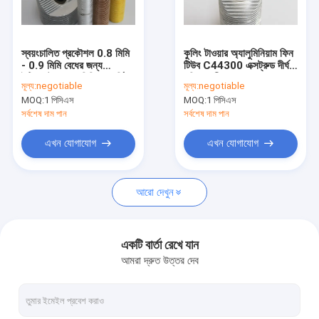
কারখানা ভ্রমণ
মান নিয়ন্ত্রণ
স্বয়ংচালিত প্রকৌশল 0.8 মিমি
কুলিং টাওয়ার অ্যালুমিনিয়াম ফিন
- 0.9 মিমি বেধের জন্য
টিউব C44300 এক্সট্রুড দীর্ঘ
যোগাযোগ করুন
ইন্টিগ্রেটেড অ্যালুমিনিয়াম সর্পিল
পরিষেবা জীবনের সাথে
মূল্য:
negotiable
মূল্য:
negotiable
ফিন্ড টিউব
MOQ:
1 পিসিএস
MOQ:
1 পিসিএস
উদ্ধৃতির জন্য আবেদন
সর্বশেষ দাম পান
সর্বশেষ দাম পান
এখন যোগাযোগ
এখন যোগাযোগ
সর্পিল ফিন্ড টিউব
আরো দেখুন
কপার ফিন্ড টিউব
অ্যালুমিনিয়াম ফিন টিউব
একটি বার্তা রেখে যান
আমরা দ্রুত উত্তর দেব
এক্সট্রুড ফিন টিউব
স্টেইনলেস স্টিল ফিন্ড টিউব