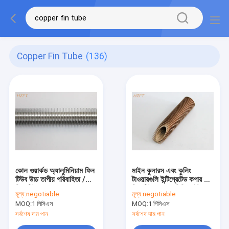
Copper Fin Tube
(136)
কোল ওয়ার্কড অ্যালুমিনিয়াম ফিন
মাইন কুলারস এবং কুলিং
টিউব উচ্চ তাপীয় পরিবাহিতা /
টাওয়ারগুলি ইন্টিগ্রেটেড কপার হাই
ফিন্ড টিউব এয়ার কুলার
ফিন টিউব 34.5 মিমি আউটার
মূল্য:
negotiable
মূল্য:
negotiable
ব্যাস
MOQ:
1 পিসিএস
MOQ:
1 পিসিএস
সর্বশেষ দাম পান
সর্বশেষ দাম পান