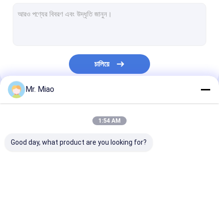
ঝালাই ফিন্ড টিউবস
তাপ এক্সচেঞ্জার ফিন টিউব
হাই ফিন টিউব
চালিয়ে
ফিনড টিউব কয়েলস
Mr. Miao
ফিন কয়েল তাপ এক্সচেঞ্জার
আমাদের বিভাগসমূহ
কপার টিউব কয়েল
1:54 AM
জল উত্তাপ কয়েল
Good day, what product are you looking for?
স্টেইনলেস স্টিল টিউব কয়েল
কনডেন্সার কয়েলস
সর্পিল ফিন্ড টিউব
কপার ফিন্ড টিউব
অ্যালুমিনিয়াম ফিন টিউ