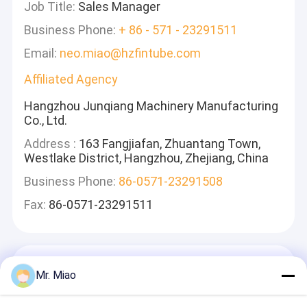
Job Title:
Sales Manager
Business Phone:
+ 86 - 571 - 23291511
Email:
neo.miao@hzfintube.com
Affiliated Agency
Hangzhou Junqiang Machinery Manufacturing
Co., Ltd.
Address :
163 Fangjiafan, Zhuantang Town,
Westlake District, Hangzhou, Zhejiang, China
Business Phone:
86-0571-23291508
Fax:
86-0571-23291511
একটি বার্তা রেখে যান
Mr. Miao
আমরা দ্রুত উত্তর দেব