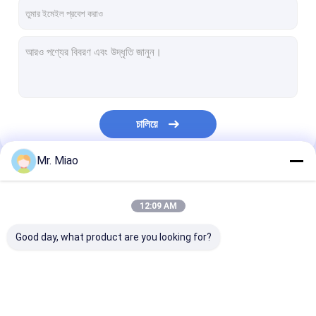
কারখানা ভ্রমণ
মান নিয়ন্ত্রণ
যোগাযোগ করুন
উদ্ধৃতির জন্য আবেদন
চালিয়ে
Mr. Miao
সর্পিল ফিন্ড টিউব
আমাদের বিভাগসমূহ
কপার ফিন্ড টিউব
12:09 AM
অ্যালুমিনিয়াম ফিন টিউব
Good day, what product are you looking for?
এক্সট্রুড ফিন টিউব
স্টেইনলেস স্টিল ফিন্ড টিউব
সর্পিল ফিন্ড টিউব
কপার ফিন্ড টিউব
অ্যালুমিনিয়াম ফিন টিউ