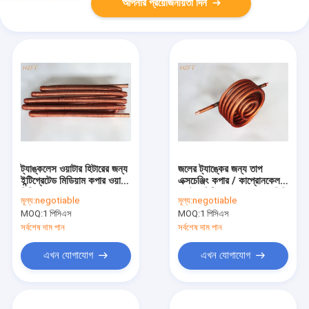
আপনার প্রয়োজনীয়তা দিন
ট্যাঙ্কলেস ওয়াটার হিটারের জন্য
জলের ট্যাঙ্কের জন্য তাপ
ইন্টিগ্রেটেড মিডিয়াম কপার ওয়াটার
এক্সচেঞ্জিং কপার / কাপ্রোনকেল
হিটিং কোয়েল
ওয়াটার হিটিং কোয়েল 0.75 মিমি
মূল্য:
negotiable
মূল্য:
negotiable
ফিনের পুরুত্ব
MOQ:
1 পিসিএস
MOQ:
1 পিসিএস
সর্বশেষ দাম পান
সর্বশেষ দাম পান
এখন যোগাযোগ
এখন যোগাযোগ