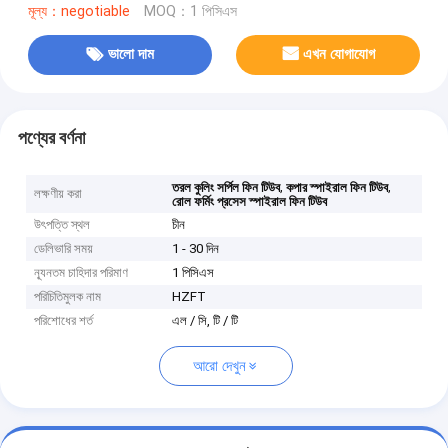
মূল্য：negotiable
MOQ：1 পিসিএস
ভালো দাম
এখন যোগাযোগ
পণ্যের বর্ণনা
,
,
তরল কুলিং সর্পিল ফিন টিউব
কপার স্পাইরাল ফিন টিউব
লক্ষণীয় করা
রোল ফর্মিং প্রসেস স্পাইরাল ফিন টিউব
উৎপত্তি স্থল
চীন
ডেলিভারি সময়
1 - 30 দিন
ন্যূনতম চাহিদার পরিমাণ
1 পিসিএস
পরিচিতিমুলক নাম
HZFT
পরিশোধের শর্ত
এল / সি, টি / টি
আরো দেখুন