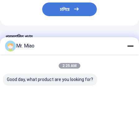
চালিয়ে
প্রস্তাবিত পণ্য
Mr. Miao
2:25 AM
Good day, what product are you looking for?
এয়ার কুলিং / ফিনড টিউব হিট
C68700 / C44300 নৌকা
C71500 / BFe3
এক্সচেঞ্জার জন্য কোল্ড ওয়ার্কড
তাপ এক্সচেঞ্জার জন্য অ্যান্টি জারা
সমুদ্রের জল উত্তাপ এক্
কপার ফিন্ড টিউব
জন্য অ্যান্টি জারা কাপ্
সর্পিল ফিন্ড টিউব
ভালো দাম
ভালো দাম
ভালো দাম